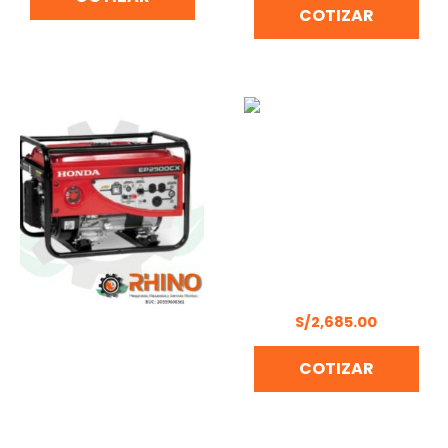
COTIZAR
DESBROZADORA XGT A
BATERIA MAKITA –
UR006G (Incluye
batería y cargador)
S/
2,685.00
GENERADOR
COTIZAR
GASOLINERO
MONOFÁSICO 5.5 HP/2.5
KW HONDA – EP2500CX1
(producto
descontinuado-