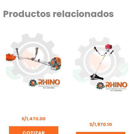
Productos relacionados
DESBROZADORA 3HP
MOTOGUADAÑA 4
DAEWOO DBC520CC
TIEMPOS 2.2HP HONDA
UMK450T UEDT
S/
1,470.00
S/
1,970.10
COTIZAR