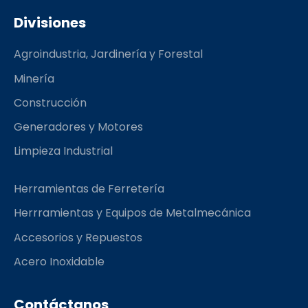
c
s
m
e
t
b
Divisiones
b
a
l
o
g
r
Agroindustria, Jardinería y Forestal
o
r
k
a
Minería
m
Construcción
Generadores y Motores
Limpieza Industrial
Herramientas de Ferretería
Herrramientas y Equipos de Metalmecánica
Accesorios y Repuestos
Acero Inoxidable
Contáctanos