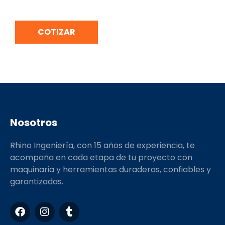
repuestos disponibles)
COTIZAR
Nosotros
Rhino Ingeniería, con 15 años de experiencia, te
acompaña en cada etapa de tu proyecto con
maquinaria y herramientas duraderas, confiables y
garantizadas.
F
I
T
a
n
u