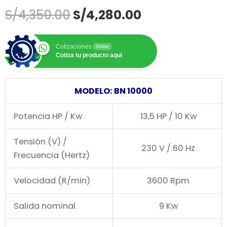
El
El
S/
4,350.00
S/
4,280.00
precio
precio
original
actual
Cotizaciones
Online
era:
es:
Cotiza tu producto aqui
S/4,350.00.
S/4,280.00.
MODELO: BN 10000
Potencia HP / Kw
13,5 HP / 10 Kw
Tensión (V) /
230 V / 60 Hz
Frecuencia (Hertz)
Velocidad (R/min)
3600 Rpm
Salida nominal
9 Kw