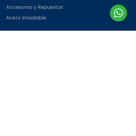
Accesorios y Repuestos
Acero Inoxidable
Contáctanos
rhinoingeconsac@gmail.com
958 880 203
TIENDA
TÉRMINOS Y CONDICIONES
© Rhino Ingeniería y Construcción S.A.C. • Todos los