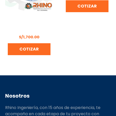
COTIZAR
MOLINO PARA GRANO
4HP MONOFASICO M4SG
S/
1,700.00
COTIZAR
Nosotros
Rhino Ingeniería, con 15 años de experiencia, te
acompaña en cada etapa de tu proyecto con