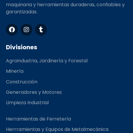
maquinaria y herramientas duraderas, confiables y
garantizadas.
F
I
T
a
n
u
c
s
m
e
t
b
Divisiones
b
a
l
o
g
r
Agroindustria, Jardinería y Forestal
o
r
k
a
Minería
m
Construcción
Generadores y Motores
Limpieza Industrial
Herramientas de Ferretería
Herrramientas y Equipos de Metalmecánica