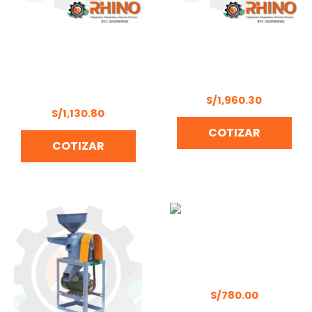
MOTOR
MOTOR
MULTIPROPÓSITO 4
MULTIPROPÓSITO 9 HP
TIEMPOS 6.5 HP HONDA
HONDA GX270H2 QX
GP200H-QH1
S/
1,960.30
S/
1,130.80
COTIZAR
COTIZAR
MOTOBOMBA WELKER
WPW 2″x2″
S/
780.00