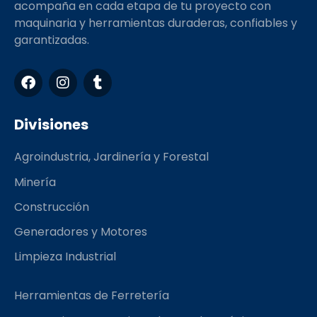
acompaña en cada etapa de tu proyecto con
maquinaria y herramientas duraderas, confiables y
garantizadas.
F
I
T
a
n
u
c
s
m
e
t
b
Divisiones
b
a
l
o
g
r
Agroindustria, Jardinería y Forestal
o
r
k
a
Minería
m
Construcción
Generadores y Motores
Limpieza Industrial
Herramientas de Ferretería