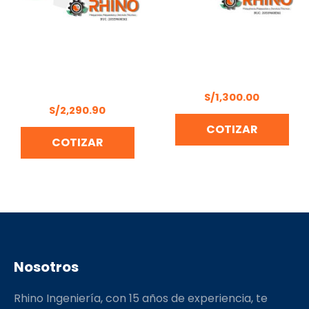
GENERADOR
MOTOGUADAÑA /
GASOLINERO MONOF.
CULTIVADORA 1.7HP
3000W HONDA
DAEWOO DBC 430
EZ3000CX-S
S/
1,300.00
S/
2,290.90
COTIZAR
COTIZAR
Nosotros
Rhino Ingeniería, con 15 años de experiencia, te