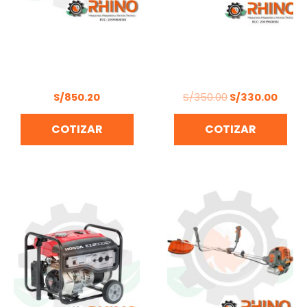
MOTOR
FUMIGADORA MANUAL
MULTIPROPÓSITO 1.6 HP
20L BONHOEFFER BOM-
HONDA GX35T-SD
P-MS20L-JB
S/
850.20
S/
350.00
S/
330.00
COTIZAR
COTIZAR