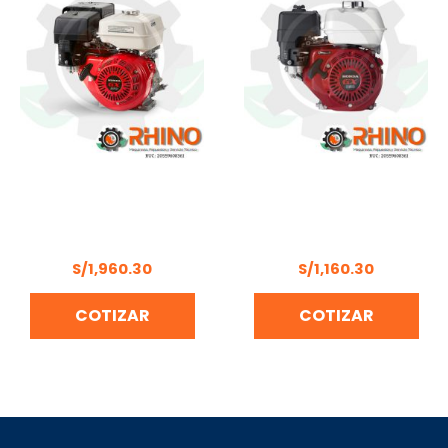
MOTOR
MOTOR
MULTIPROPÓSITO 9 HP
MULTIPROPÓSITO 5.5HP
HONDA GX270H2 QX
HONDA GX160H2-QX1
S/
1,960.30
S/
1,160.30
COTIZAR
COTIZAR