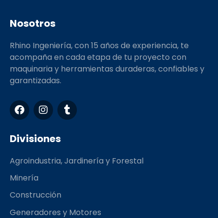
Nosotros
Rhino Ingeniería, con 15 años de experiencia, te
acompaña en cada etapa de tu proyecto con
maquinaria y herramientas duraderas, confiables y
garantizadas.
F
I
T
a
n
u
c
s
m
e
t
b
Divisiones
b
a
l
o
g
r
Agroindustria, Jardinería y Forestal
o
r
k
a
Minería
m
Construcción
Generadores y Motores