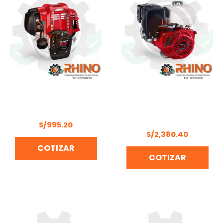
MOTOR DE 4 TIEMPOS
MOTOR
2.2HP HONDA GX50T-SD
MULTIPROPÓSITO 13 HP
HONDA GX390H2 QX
S/
995.20
S/
2,380.40
COTIZAR
COTIZAR