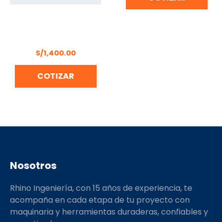
MARTILLO DEMOLEDOR
1700W SDS HEX
DONGCHENG – DZG06-6
S/
1,400.00
COTIZAR
Nosotros
Rhino Ingeniería, con 15 años de experiencia, te
acompaña en cada etapa de tu proyecto con
maquinaria y herramientas duraderas, confiables y