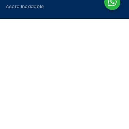
Acero Inoxidable
Contáctanos
rhinoingeconsac@gmail.com
958 880 203
TIENDA
TÉRMINOS Y CONDICIONES
© Rhino Ingeniería y Construcción S.A.C. • Todos los
derechos reservados