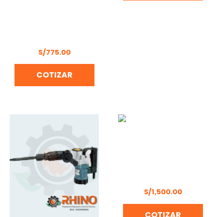
AMOLADORA
INALAMBRICA 5″ SIN
CARBONES DONG
CHENG DCSM03-125EM
S/
775.00
COTIZAR
MARTILLO DEMOLEDOR
DONGCHENG DZG16
S/
1,500.00
COTIZAR