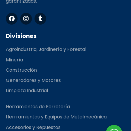
garantizadas.
F
I
T
a
n
u
c
s
m
e
t
b
Divisiones
b
a
l
o
g
r
Agroindustria, Jardinería y Forestal
o
r
k
a
Minería
m
Construcción
Generadores y Motores
Limpieza Industrial
Herramientas de Ferretería
Herrramientas y Equipos de Metalmecánica
Accesorios y Repuestos