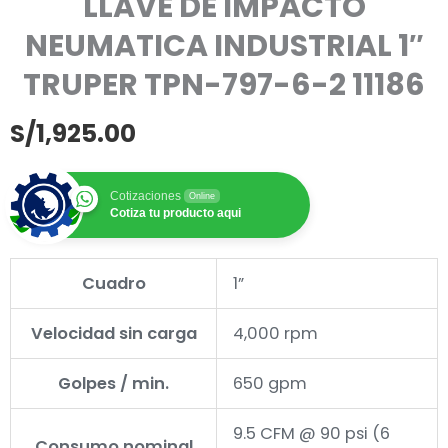
LLAVE DE IMPACTO
NEUMATICA INDUSTRIAL 1″
TRUPER TPN-797-6-2 11186
S/
1,925.00
Cotizaciones
Online
Cotiza tu producto aqui
Cuadro
1”
Velocidad sin carga
4,000 rpm
Golpes / min.
650 gpm
9.5 CFM @ 90 psi (6
Consumo nominal