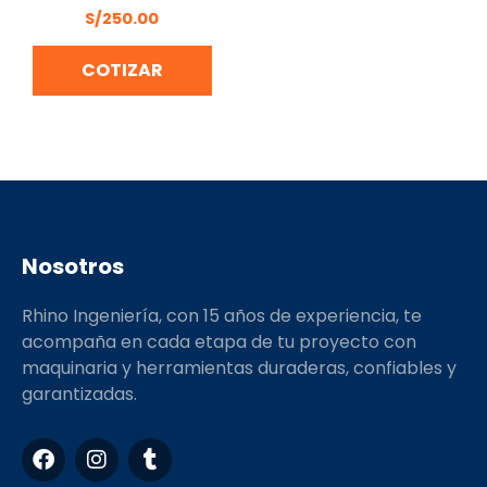
S/
250.00
COTIZAR
Nosotros
Rhino Ingeniería, con 15 años de experiencia, te
acompaña en cada etapa de tu proyecto con
maquinaria y herramientas duraderas, confiables y
garantizadas.
F
I
T
a
n
u