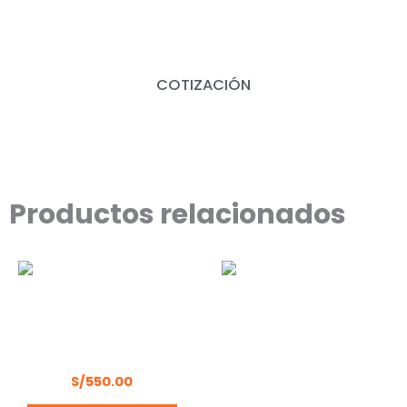
COTIZACIÓN
Productos relacionados
COMPRESORA 24L 2HP
WELKER LB50B
SOPLETE BAJA PISTOLAR
PINTURA UYUSTOOLS
S/
550.00
SPA618