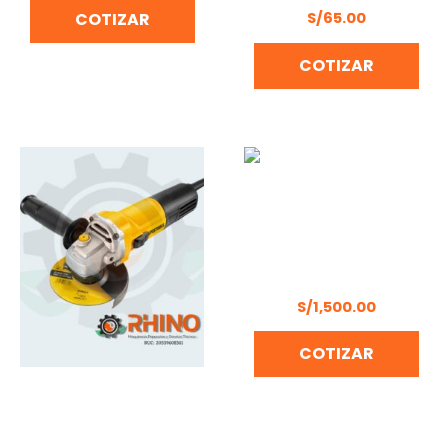
S/
65.00
COTIZAR
COTIZAR
MARTILLO DEMOLEDOR
DONGCHENG DZG16
S/
1,500.00
COTIZAR
AMOLADORA ANGULAR
115 MM UYUSTOOLS UY-
AMA04-115R