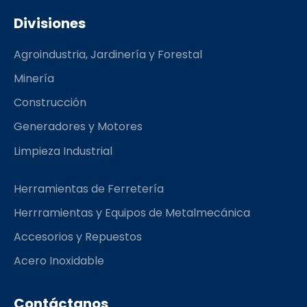
c
s
m
e
t
b
Divisiones
b
a
l
o
g
r
Agroindustria, Jardinería y Forestal
o
r
k
a
Minería
m
Construcción
Generadores y Motores
Limpieza Industrial
Herramientas de Ferretería
Herrramientas y Equipos de Metalmecánica
Accesorios y Repuestos
Acero Inoxidable
Contáctanos