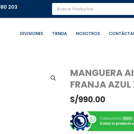
Búsqueda
880 203
de
productos
DIVISIONES
TIENDA
NOSOTROS
CONTÁCTA
MANGUERA AIR
FRANJA AZUL
S/
990.00
Cotizaciones
Online
Cotiza tu producto a