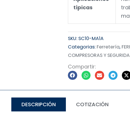
típicas
tra
man
SKU:
SC10-MA1A
Categorias:
Ferretería
,
FER
COMPRESORAS Y SEGURID
Compartir:
DESCRIPCIÓN
COTIZACIÓN