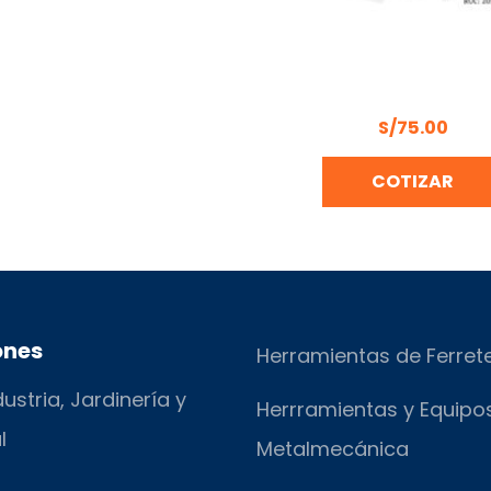
SOPLETE PINTAR GRA
UYUSTOOLS SP141
S/
75.00
COTIZAR
ones
Herramientas de Ferret
ustria, Jardinería y
Herrramientas y Equipo
l
Metalmecánica