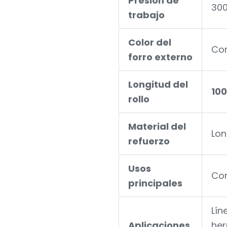
Presión de
300
trabajo
Color del
Con
forro externo
Longitud del
10
rollo
Material del
Lon
refuerzo
Usos
Con
principales
Lín
Aplicaciones
her