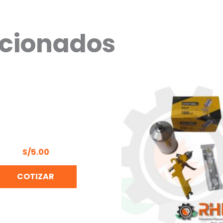
acionados
AVE DE DRENAJE PARA
RESORA DE 1/4° (9C)
S/
5.00
COTIZAR