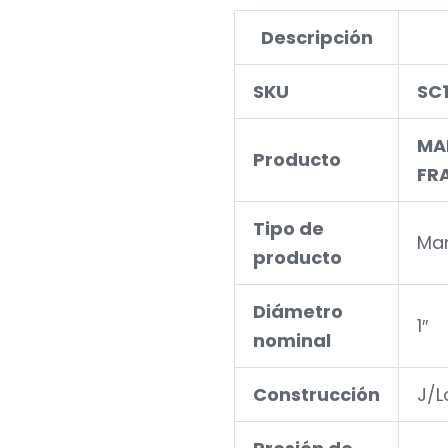
Descripción
SKU
SC
MAN
Producto
FR
Tipo de
Man
producto
Diámetro
1″
nominal
Construcción
J/L