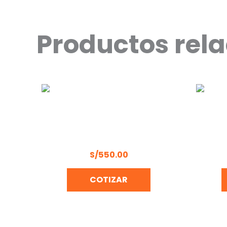
Productos rel
COMPRESORA 24L 2HP WELKER
LL
LB50B
COMP
S/
550.00
COTIZAR