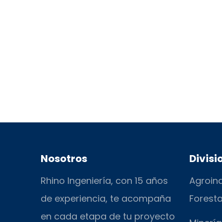
Nosotros
Divisi
Rhino Ingeniería, con 15 años
Agroind
de experiencia, te acompaña
Foresta
en cada etapa de tu proyecto