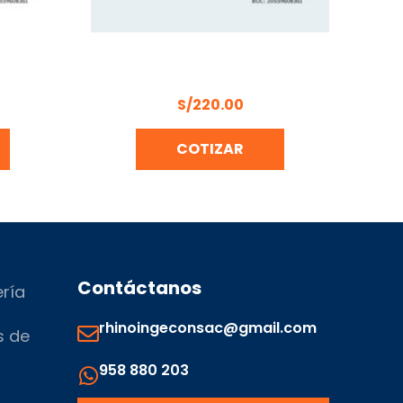
VEDAD
PISTOLA DE CALOR 2000W DONG
00
CHENG DQB2000
S/
220.00
COTIZAR
Contáctanos
ería
rhinoingeconsac@gmail.com
s de
958 880 203