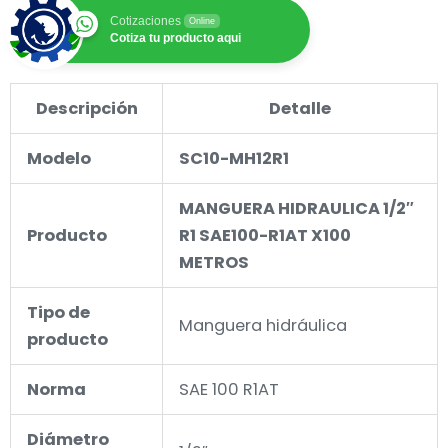
Cotizaciones
Online
Cotiza tu producto aqui
Descripción
Detalle
Modelo
SC10-MH12R1
MANGUERA HIDRAULICA 1/2″
Producto
R1 SAE100-R1AT X100
METROS
Tipo de
Manguera hidráulica
producto
Norma
SAE 100 R1AT
Diámetro