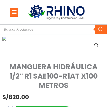
Ir
al
contenido
Búsqueda
de
productos
MANGUERA HIDRÁULICA
1/2″ R1 SAE100-R1AT X100
METROS
S/
820.00