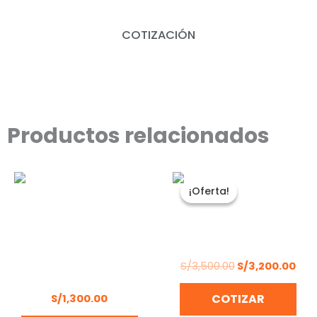
COTIZACIÓN
Productos relacionados
El
El
precio
pre
¡Oferta!
¡Oferta!
original
act
era:
es:
S/3,500.00.
S/3
ROTOMARTILLO BOSCH
GBH 12-52 DV
LLAVE DE IMPACTO 1
PULGADA FERTON
S/
3,500.00
S/
3,200.00
PSN320
S/
1,300.00
COTIZAR