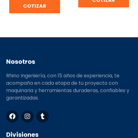
COTIZAR
COTIZAR
Nosotros
Rhino Ingeniería, con 15 años de experiencia, te
acompaña en cada etapa de tu proyecto con
maquinaria y herramientas duraderas, confiables y
garantizadas.
F
I
T
a
n
u
c
s
m
e
t
b
Divisiones
b
a
l