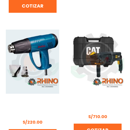
COTIZAR
PISTOLA DE CALOR
ROTOMARTILLO PLUS
2000W DONG CHENG
CAT DX26
DQB2000
S/
710.00
S/
220.00