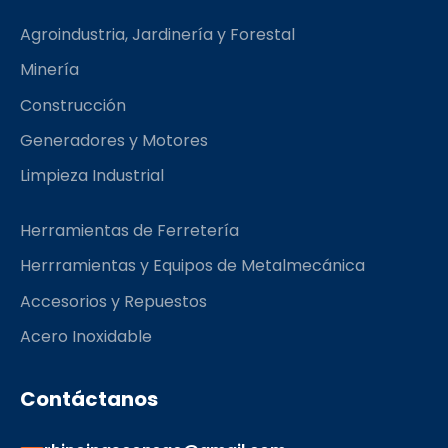
o
g
r
Agroindustria, Jardinería y Forestal
o
r
k
a
Minería
m
Construcción
Generadores y Motores
Limpieza Industrial
Herramientas de Ferretería
Herrramientas y Equipos de Metalmecánica
Accesorios y Repuestos
Acero Inoxidable
Contáctanos