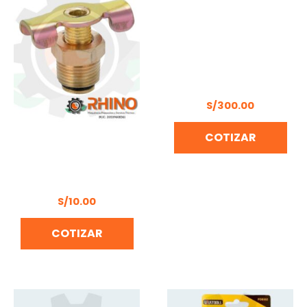
COMPRESORA MINI
DOBLE PISTON
UYUSTOOLS CMM300U
S/
300.00
COTIZAR
LLAVE DE DRENAJE PARA
COMPRESORA NPT 3/8″
(9A)
S/
10.00
COTIZAR