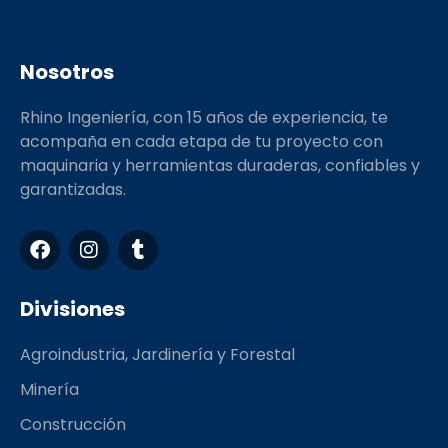
Nosotros
Rhino Ingeniería, con 15 años de experiencia, te
acompaña en cada etapa de tu proyecto con
maquinaria y herramientas duraderas, confiables y
garantizadas.
F
I
T
a
n
u
c
s
m
e
t
b
Divisiones
b
a
l
o
g
r
Agroindustria, Jardinería y Forestal
o
r
k
a
Minería
m
Construcción