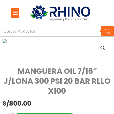
Ir
al
contenido
Búsqueda
de
productos
MANGUERA OIL 7/16″
J/LONA 300 PSI 20 BAR RLLO
X100
S/
800.00