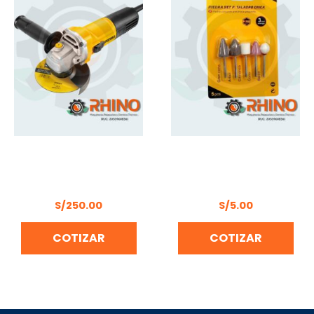
AMOLADORA ANGULAR
PIEDRA SET 5PCS
115 MM UYUSTOOLS UY-
P/TALADRO CHICA
AMA04-115R
UYUSTOOLS – PDB502
S/
250.00
S/
5.00
COTIZAR
COTIZAR