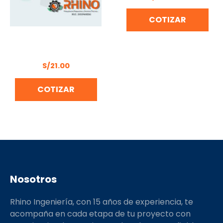
COTIZAR
SET PIEDRAS MONTADAS
10PCS UYUSTOOLS
S/
21.00
COTIZAR
Nosotros
Rhino Ingeniería, con 15 años de experiencia, te
acompaña en cada etapa de tu proyecto con