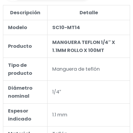
Descripción
Detalle
Modelo
SC10-MT14
MANGUERA TEFLON 1/4″ X
Producto
1.1MM ROLLO X 100MT
Tipo de
Manguera de teflón
producto
Diámetro
1/4″
nominal
Espesor
1.1 mm
indicado