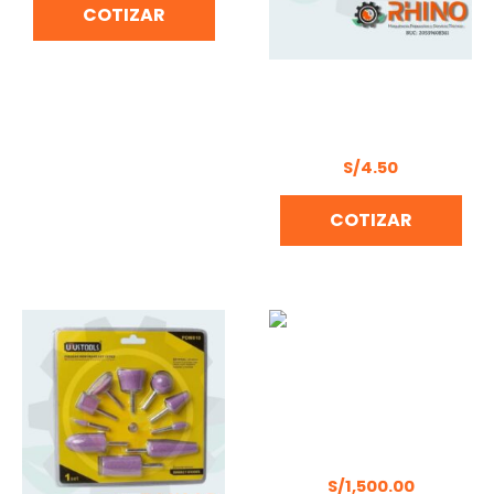
COTIZAR
DISCO LIJA FLAP
P/METAL 115MM 60
UYUSTOOLS – DLF460T
S/
4.50
COTIZAR
MARTILLO DEMOLEDOR
DONGCHENG DZG16
S/
1,500.00