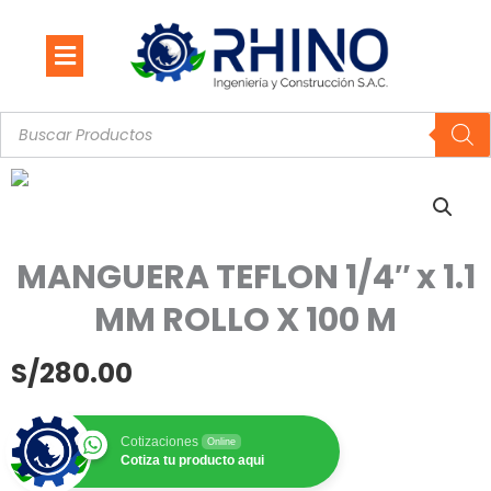
Ir
al
contenido
Búsqueda
de
productos
MANGUERA TEFLON 1/4″ x 1.1
MM ROLLO X 100 M
S/
280.00
Cotizaciones
Online
Cotiza tu producto aqui