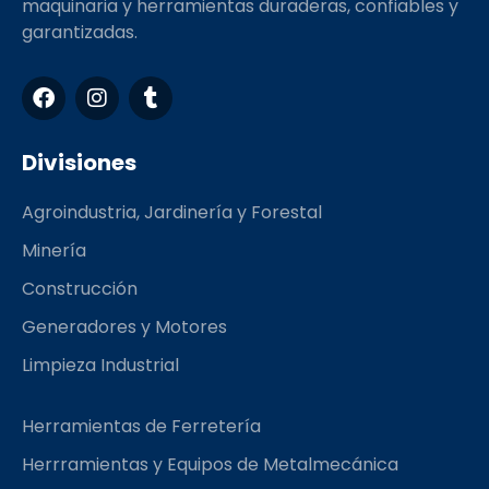
maquinaria y herramientas duraderas, confiables y
garantizadas.
F
I
T
a
n
u
c
s
m
e
t
b
Divisiones
b
a
l
o
g
r
Agroindustria, Jardinería y Forestal
o
r
k
a
Minería
m
Construcción
Generadores y Motores
Limpieza Industrial
Herramientas de Ferretería
Herrramientas y Equipos de Metalmecánica