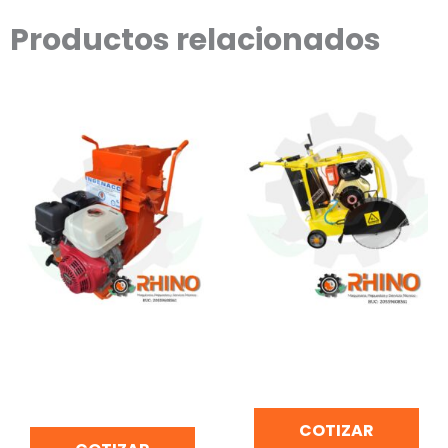
Productos relacionados
WINCHE GASOLINERO DE
CORTADORA DE
DOS BALDES PARA
CONCRETO 10 HP
CONSTRUCCIÓN
BONELLY TF500A-1
INGENACC-W-35G
COTIZAR