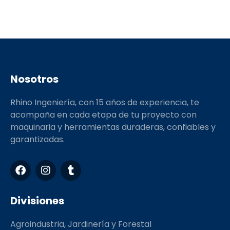
Nosotros
Rhino Ingeniería, con 15 años de experiencia, te
acompaña en cada etapa de tu proyecto con
maquinaria y herramientas duraderas, confiables y
garantizadas.
F
I
T
a
n
u
c
s
m
e
t
b
Divisiones
b
a
l
o
g
r
Agroindustria, Jardinería y Forestal
o
r