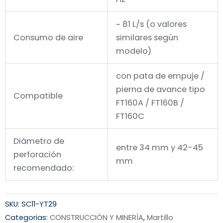
~ 81 L/s (o valores
Consumo de aire
similares según
modelo)
con pata de empuje /
pierna de avance tipo
Compatible
FT160A / FT160B /
FT160C
Diámetro de
entre 34 mm y 42-45
perforación
mm
recomendado:
SKU:
SC11-YT29
Categorias:
CONSTRUCCIÓN Y MINERÍA
,
Martillo