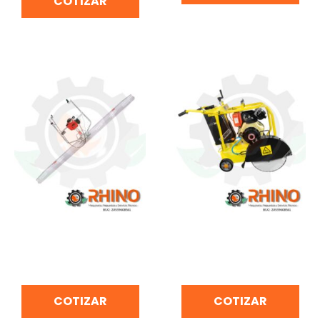
COTIZAR
REGLA VIBRADORA PARA
CORTADORA DE
NIVELACIÓN DE
CONCRETO BONELLY
CONCRETO MCD-2
TF500A-2
COTIZAR
COTIZAR