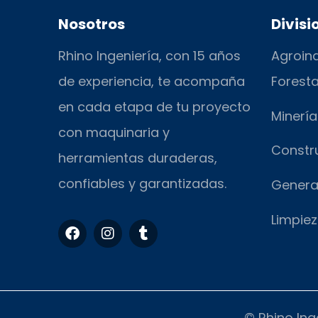
Nosotros
Divisi
Rhino Ingeniería, con 15 años
Agroind
de experiencia, te acompaña
Foresta
en cada etapa de tu proyecto
Minería
con maquinaria y
Constr
herramientas duraderas,
confiables y garantizadas.
Genera
Limpiez
F
I
T
a
n
u
c
s
m
e
t
b
b
a
l
o
g
r
o
r
© Rhino Ing