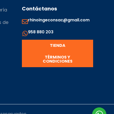
Contáctanos
ería
rhinoingeconsac@gmail.com
s de
958 880 203
s
TIENDA
TÉRMINOS Y
CONDICIONES
s reservados