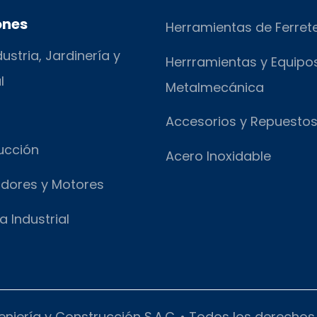
ones
Herramientas de Ferret
ustria, Jardinería y
Herrramientas y Equipo
l
Metalmecánica
Accesorios y Repuesto
ucción
Acero Inoxidable
dores y Motores
a Industrial
eniería y Construcción S.A.C. • Todos los derecho