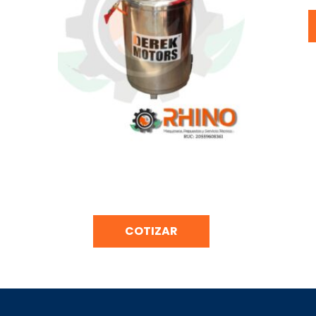
CHAMPUNERA EN ACERO
INOXIDABLE DE 80 LITROS DEREK
MOTORS LAF80
COTIZAR