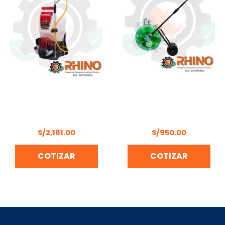
MOCHILA FUMIGADORA
SEMBRADORA MANUAL-
25LT 1.6HP HONDA
SU-A048- DE GRANO
WJR4025T GCS
BONELLY SU-A048
S/
2,181.00
S/
950.00
COTIZAR
COTIZAR