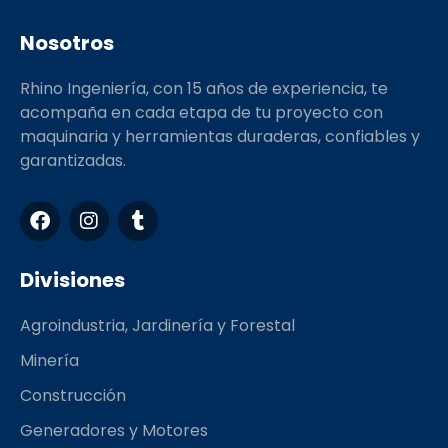
Nosotros
Rhino Ingeniería, con 15 años de experiencia, te
acompaña en cada etapa de tu proyecto con
maquinaria y herramientas duraderas, confiables y
garantizadas.
F
I
T
a
n
u
c
s
m
e
t
b
Divisiones
b
a
l
o
g
r
Agroindustria, Jardinería y Forestal
o
r
k
a
Minería
m
Construcción
Generadores y Motores