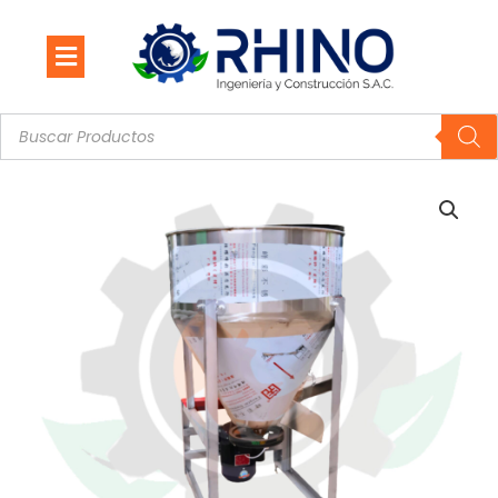
Ir
al
contenido
Búsqueda
de
productos