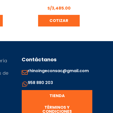
RECOLECTOR Y TRACCIÓN
S/
3,485.00
COTIZAR
Contáctanos
ería
rhinoingeconsac@gmail.com
s de
958 880 203
s
TIENDA
TÉRMINOS Y
CONDICIONES