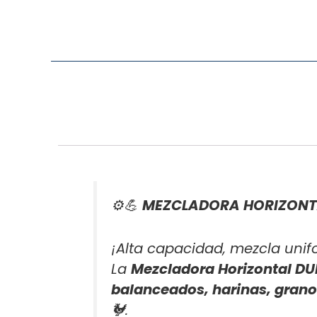
⚙️💪
MEZCLADORA HORIZONTA
¡Alta capacidad, mezcla unifo
La
Mezcladora Horizontal 
balanceados, harinas, grano
🐓.