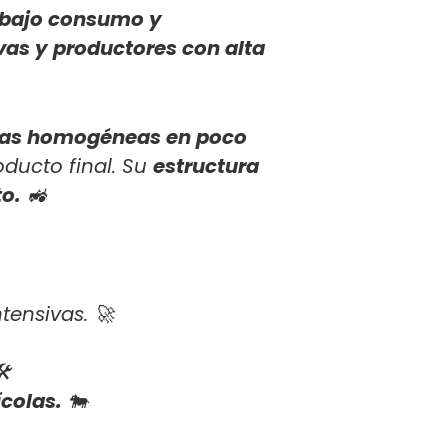
 bajo consumo y
vas y productores con alta
as homogéneas en poco
ducto final. Su
estructura
to.
🚜
tensivas. 🚀
️
colas.
🐄