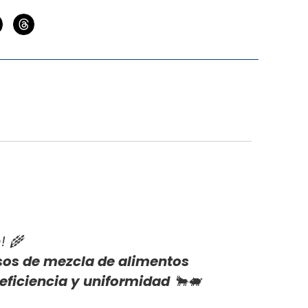
! 🌾
sos de mezcla de alimentos
ficiencia y uniformidad
🐂🐖