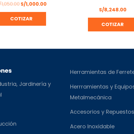
SIN AGUJERO
/
1,050.00
S/
1,000.00
S/
8,248.00
COTIZAR
COTIZAR
ones
Herramientas de Ferret
ustria, Jardinería y
Herrramientas y Equipo
l
Metalmecánica
Accesorios y Repuesto
ucción
Acero Inoxidable