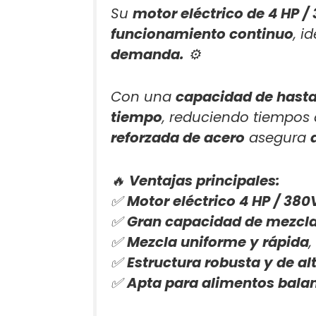
Su
motor eléctrico de 4 HP / 
funcionamiento continuo
, i
demanda.
⚙️
Con una
capacidad de hasta
tiempo
, reduciendo tiempos 
reforzada de acero
asegura
🔥
Ventajas principales:
✅
Motor eléctrico 4 HP / 380V
✅
Gran capacidad de mezcla
✅
Mezcla uniforme y rápida
✅
Estructura robusta y de al
✅
Apta para alimentos balan