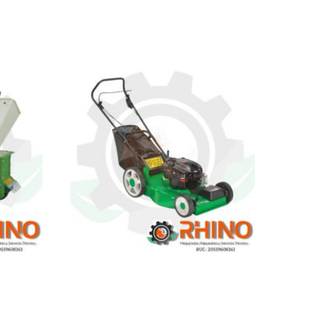
 TRAPP
CORTACÉSPED TRAPP – JT 55C
 POLEA
CON MOTOR BRIGGS 3.75HP 4T