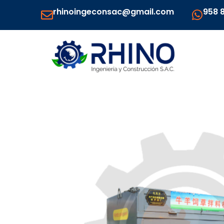
Ir
rhinoingeconsac@gmail.com
958 
al
contenido