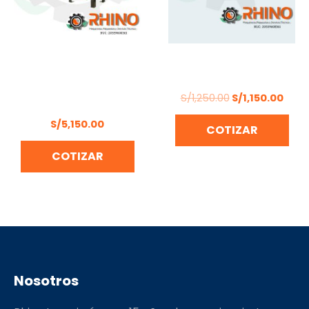
KIT TRITURADOR
MOTOGUADAÑA TIPO
FORRAJERO TRAPP TRF-
MOCHILA BONELLY
700 SIN MOTOR CON
S/
1,250.00
S/
1,150.00
BASE
S/
5,150.00
COTIZAR
COTIZAR
Nosotros