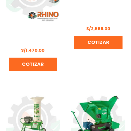
DESBROZADORA XGT A
BATERIA MAKITA –
UR006G (Incluye
batería y cargador)
S/
2,685.00
DESBROZADORA 3HP
COTIZAR
DAEWOO DBC520CC
S/
1,470.00
COTIZAR