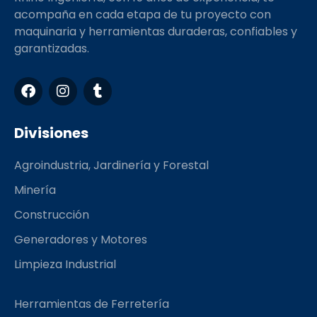
acompaña en cada etapa de tu proyecto con
maquinaria y herramientas duraderas, confiables y
garantizadas.
F
I
T
a
n
u
c
s
m
e
t
b
Divisiones
b
a
l
o
g
r
Agroindustria, Jardinería y Forestal
o
r
k
a
Minería
m
Construcción
Generadores y Motores
Limpieza Industrial
Herramientas de Ferretería