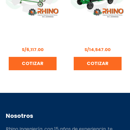
TRITURADOR DE COCO
TRITURADOR ORGÁNICO
TRC 50 TRAPP C/
TRAPP TR-500 SIN
MOTOR 8.5HP
MOTOR
S/
6,117.00
S/
14,547.00
COTIZAR
COTIZAR
Nosotros
Rhino Ingeniería, con 15 años de experiencia, te