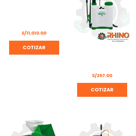
CORTADORA DE CÉSPED
DE ASPAS 2HP BONELLY
BNV-22Q-A
S/
11,010.00
COTIZAR
MOCHILA FUMIGADORA
20 LITROS TRAPP SX-
LK20C
S/
257.00
COTIZAR