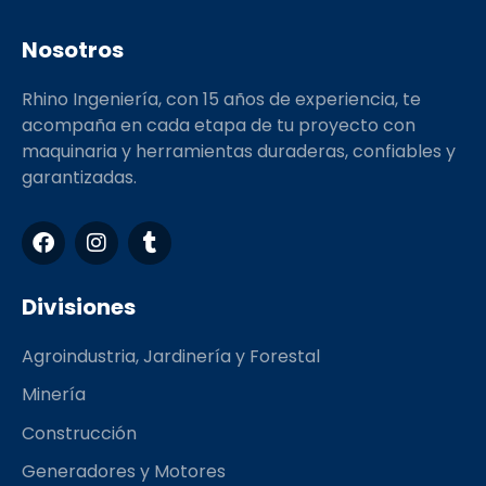
Nosotros
Rhino Ingeniería, con 15 años de experiencia, te
acompaña en cada etapa de tu proyecto con
maquinaria y herramientas duraderas, confiables y
garantizadas.
F
I
T
a
n
u
c
s
m
e
t
b
Divisiones
b
a
l
o
g
r
Agroindustria, Jardinería y Forestal
o
r
k
a
Minería
m
Construcción
Generadores y Motores