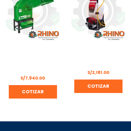
KIT TRITURADOR
MOCHILA FUMIGADORA
FORRAJERO TRAPP TRF-
25LT 1.6HP HONDA
800 CON BASE SIN
WJR4025T GCS
MOTOR
S/
2,181.00
S/
7,940.00
COTIZAR
COTIZAR