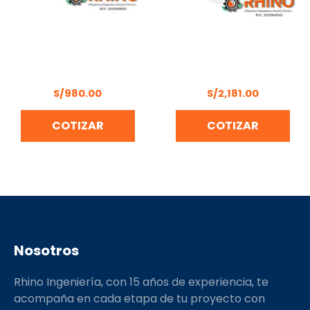
SIERRA DE PODAR
MOCHILA FUMIGADORA
INALÁMBRICA MAKITA
25LT 1.6HP HONDA
DUC101Z01
WJR4025T GCS
S/
980.00
S/
2,181.00
COTIZAR
COTIZAR
Nosotros
Rhino Ingeniería, con 15 años de experiencia, te
acompaña en cada etapa de tu proyecto con