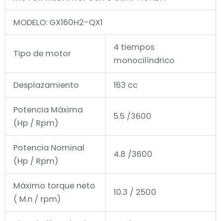
MODELO: GX160H2-QX1
4 tiempos
Tipo de motor
monocilíndrico
Desplazamiento
163 cc
Potencia Máxima
5.5 /3600
(Hp / Rpm)
Potencia Nominal
4.8 /3600
(Hp / Rpm)
Máximo torque neto
10.3 / 2500
( M.n / rpm)