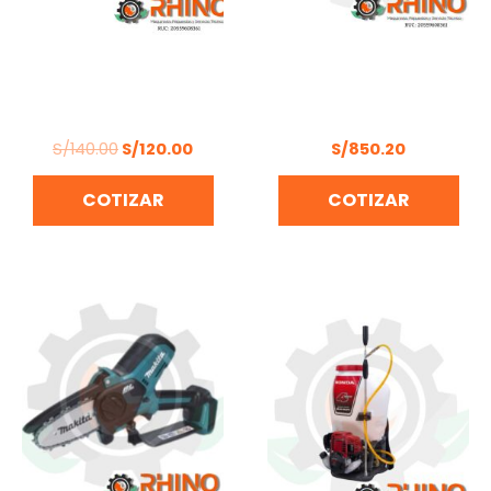
FUMIGADORA MANUAL
MOTOR
20L BONHOEFFER BON-
MULTIPROPÓSITO 1.6 HP
P-MS20L-JP
HONDA GX35T-SD
S/
140.00
S/
120.00
S/
850.20
COTIZAR
COTIZAR