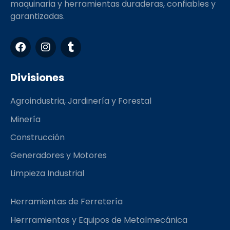
maquinaria y herramientas duraderas, confiables y
garantizadas.
F
I
T
a
n
u
c
s
m
e
t
b
Divisiones
b
a
l
o
g
r
Agroindustria, Jardinería y Forestal
o
r
k
a
Minería
m
Construcción
Generadores y Motores
Limpieza Industrial
Herramientas de Ferretería
Herrramientas y Equipos de Metalmecánica