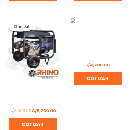
El
El
precio
precio
¡Oferta!
¡Oferta!
original
actual
era:
es:
S/6,000.00.
S/5,700.00.
MOTOR ESTACIONARIO
PETROLERO JD 30 HP
S/
4,700.00
COTIZAR
GENERADOR
GASOLINERO HYUNDAI –
HY10000LEK
S/
6,000.00
S/
5,700.00
COTIZAR