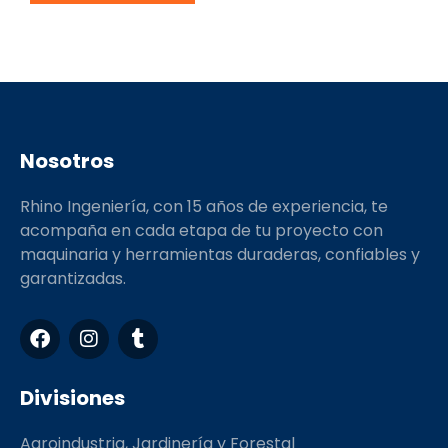
Nosotros
Rhino Ingeniería, con 15 años de experiencia, te
acompaña en cada etapa de tu proyecto con
maquinaria y herramientas duraderas, confiables y
garantizadas.
F
I
T
a
n
u
c
s
m
e
t
b
Divisiones
b
a
l
o
g
r
Agroindustria, Jardinería y Forestal