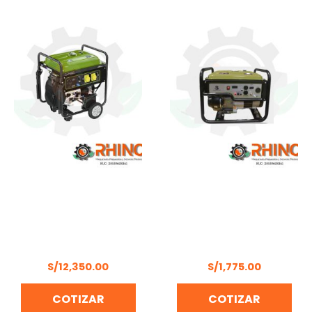
GENERADOR
GENERADOR 3.7 KW
GASOLINERO 13.5KW
GASOLINERO
MONOFÁSICO
MONOFÁSICO
BONHOEFFER BON-P-
BONHOEFFER BON-P-
GG- 13,5KW
GG-3.7KW
S/
12,350.00
S/
1,775.00
COTIZAR
COTIZAR