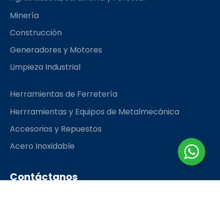
o
r
k
a
Minería
m
Construcción
Generadores y Motores
Limpieza Industrial
Herramientas de Ferretería
Herrramientas y Equipos de Metalmecánica
Accesorios y Repuestos
Acero Inoxidable
Contáctanos
rhinoingeconsac@gmail.com