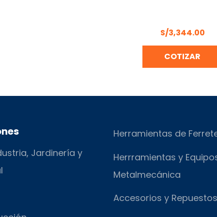
KIT TRITURADOR FORR
TRAPP TRF-300G SIN MO
BASE
S/
3,344.00
COTIZAR
ones
Herramientas de Ferret
ustria, Jardinería y
Herrramientas y Equipo
l
Metalmecánica
Accesorios y Repuesto