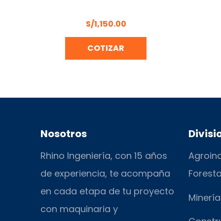
MOTOSIERRA A GASOLINA 24″
DAEWO – DACS6224
S/
1,150.00
COTIZAR
Nosotros
Divisi
Rhino Ingeniería, con 15 años
Agroind
de experiencia, te acompaña
Foresta
en cada etapa de tu proyecto
Minería
con maquinaria y