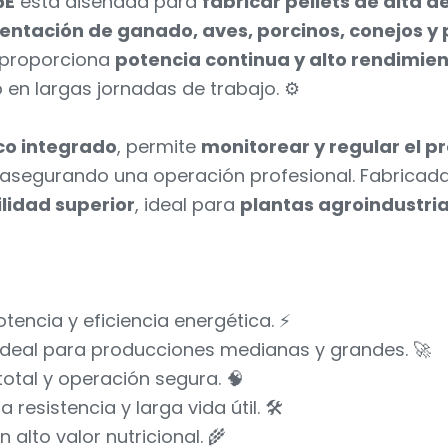
5E
está diseñada para
fabricar pellets de alta 
entación de ganado, aves, porcinos, conejos y
proporciona
potencia continua y alto rendimie
 en largas jornadas de trabajo. ⚙️
ico integrado
, permite
monitorear y regular el 
 asegurando una operación profesional. Fabricad
ilidad superior
, ideal para
plantas agroindustria
encia y eficiencia energética. ⚡
 ideal para producciones medianas y grandes. 🚀
total y operación segura. 🧠
a resistencia y larga vida útil. 🛠️
on alto valor nutricional. 🌾