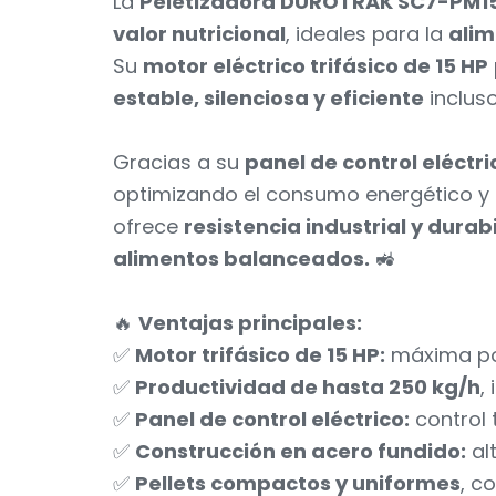
La
Peletizadora DUROTRAK SC7-PM1
valor nutricional
, ideales para la
alim
Su
motor eléctrico trifásico de 15 HP
estable, silenciosa y eficiente
incluso
Gracias a su
panel de control eléctr
optimizando el consumo energético y
ofrece
resistencia industrial y durab
alimentos balanceados.
🚜
🔥
Ventajas principales:
✅
Motor trifásico de 15 HP:
máxima pot
✅
Productividad de hasta 250 kg/h
,
✅
Panel de control eléctrico:
control 
✅
Construcción en acero fundido:
alt
✅
Pellets compactos y uniformes
, c