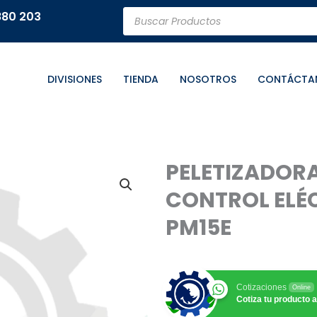
Búsqueda
880 203
de
productos
DIVISIONES
TIENDA
NOSOTROS
CONTÁCTA
PELETIZADORA
CONTROL ELÉC
PM15E
Cotizaciones
Online
Cotiza tu producto a