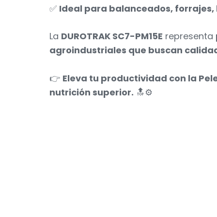
✅
Ideal para balanceados, forrajes,
La
DUROTRAK SC7-PM15E
representa
agroindustriales que buscan calidad, 
👉
Eleva tu productividad con la Pe
nutrición superior.
🔝⚙️