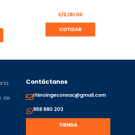
AJERO
MOCHILA FUMIGADORA 25LT 1.6HP
TOR CON
HONDA WJR4025T GCS
S/
2,181.00
COTIZAR
Contáctanos
ería
rhinoingeconsac@gmail.com
s de
958 880 203
s
TIENDA