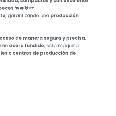
densidad, compactos y con excelente
 peces
🐂🐖🐓🐟.
nto
, garantizando una
producción
proceso de manera segura y precisa
,
a en
acero fundido
, esta máquina
les o centros de producción de