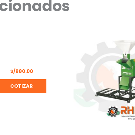
acionados
IERRA A BATERIA 100mm
″) MAKITA DUC101201
S/
980.00
COTIZAR