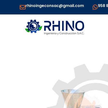
Ir
rhinoingeconsac@gmail.com
958 
al
contenido