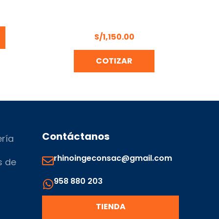
O MT24-
VIBRADORA DE CONCRETO
ELÉCTRICO WELKER MVP-2
(Incluye manguera de 1 PLG)
S/
1,150.00
COTIZAR
Contáctanos
ería
rhinoingeconsac@gmail.com
s de
958 880 203
s
TIENDA