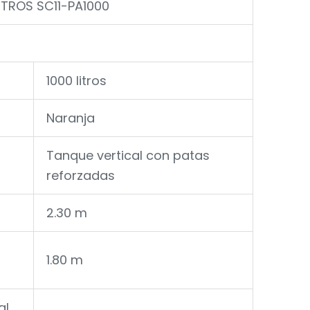
LITROS SC11-PA1000
1000 litros
Naranja
Tanque vertical con patas
reforzadas
2.30 m
1.80 m
al