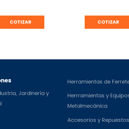
GLA VIBRADORA PARA
ALISADORA DE CONCRET
CIÓN DE CONCRETO MCD-2
4
COTIZAR
COTIZAR
ones
Herramientas de Ferret
ustria, Jardinería y
Herrramientas y Equipo
l
Metalmecánica
Accesorios y Repuesto