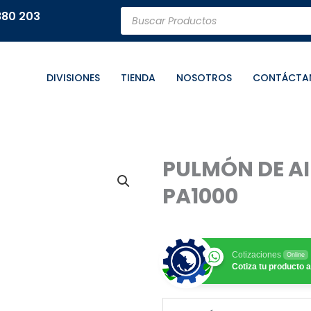
Búsqueda
880 203
de
productos
DIVISIONES
TIENDA
NOSOTROS
CONTÁCTA
PULMÓN DE AIR
PA1000
Cotizaciones
Online
Cotiza tu producto a