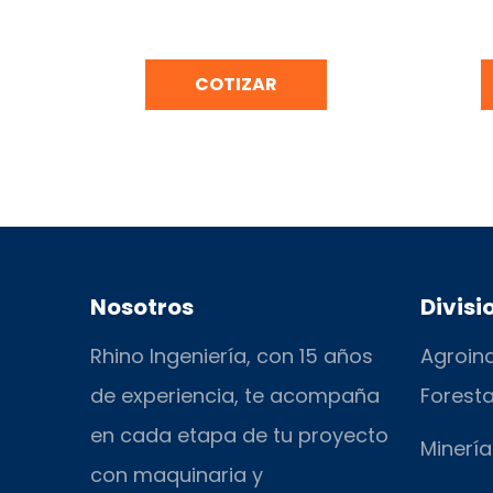
CORTADORA DE CONCRETO
RE
BONELLY TF500A-2
NIVELA
COTIZAR
Nosotros
Divisi
Rhino Ingeniería, con 15 años
Agroind
de experiencia, te acompaña
Foresta
en cada etapa de tu proyecto
Minería
con maquinaria y