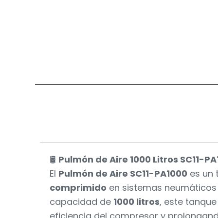
🛢️
Pulmón de Aire 1000 Litros SC11-P
El
Pulmón de Aire SC11-PA1000
es un 
comprimido
en sistemas neumáticos i
capacidad de
1000 litros
, este tanque
eficiencia del compresor y prolongando