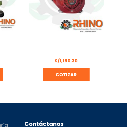
HOEFFER
MOTOR MULTIPROPÓSITO 5.5HP
HONDA GX160H2-QX1
S/
1,160.30
COTIZAR
Contáctanos
ería