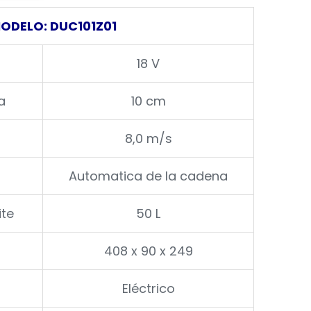
ODELO: DUC101Z01
18 V
a
10 cm
8,0 m/s
Automatica de la cadena
ite
50 L
408 x 90 x 249
Eléctrico