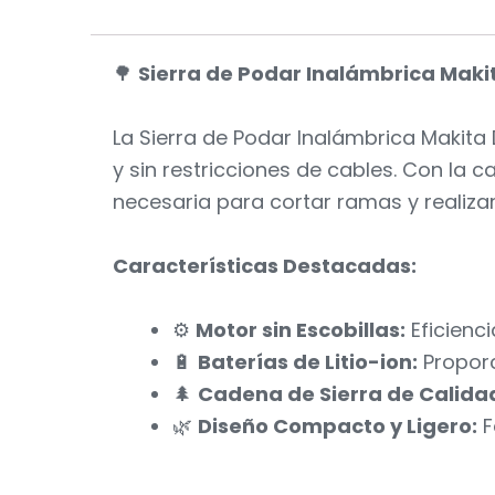
🌳
Sierra de Podar Inalámbrica Maki
La Sierra de Podar Inalámbrica Makita
y sin restricciones de cables. Con la c
necesaria para cortar ramas y realizar
Características Destacadas:
⚙️
Motor sin Escobillas:
Eficienc
🔋
Baterías de Litio-ion:
Proporc
🌲
Cadena de Sierra de Calida
🌿
Diseño Compacto y Ligero:
F