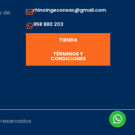
rhinoingeconsac@gmail.com
s de
958 880 203
s
TIENDA
TÉRMINOS Y
CONDICIONES
s reservados