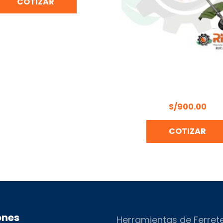
COTIZAR
MOTOGUADAÑA 2HP BON
BON-P-BC33
S/
900.00
COTIZAR
ones
Herramientas de Ferret