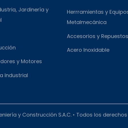
ustria, Jardinería y
Herrramientas y Equipo
l
Metalmecánica
Accesorios y Repuesto
ucción
Acero Inoxidable
dores y Motores
a Industrial
eniería y Construcción S.A.C. • Todos los derecho