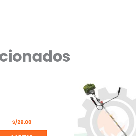
acionados
LECTOR DE FRUTA, SIN
ANGO TRUPER 14338
S/
29.00