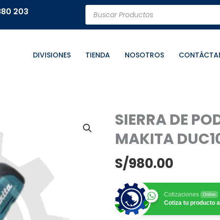
Búsqueda
880 203
de
productos
DIVISIONES
TIENDA
NOSOTROS
CONTÁCTA
SIERRA DE PO
MAKITA DUC10
S/
980.00
Cotizaciones
Online
Cotiza tu producto a