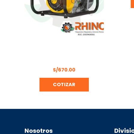
MOTOBOMBA AUTOCEBANTE 3″ X
3″ A GASOLINA 6-1/2 HP PRETUL
MOTB-3P 26063
S/
670.00
COTIZAR
Nosotros
Divisi