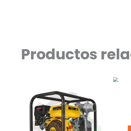
Productos rel
RECO
M