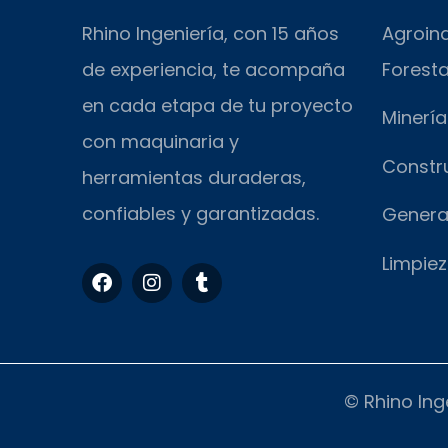
Rhino Ingeniería, con 15 años
Agroind
de experiencia, te acompaña
Foresta
en cada etapa de tu proyecto
Minería
con maquinaria y
Constr
herramientas duraderas,
confiables y garantizadas.
Genera
Limpiez
F
I
T
a
n
u
c
s
m
e
t
b
b
a
l
o
g
r
o
r
© Rhino Ing
k
a
m