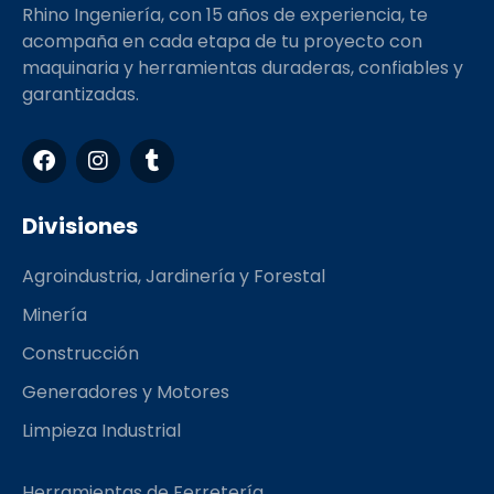
Rhino Ingeniería, con 15 años de experiencia, te
acompaña en cada etapa de tu proyecto con
maquinaria y herramientas duraderas, confiables y
garantizadas.
F
I
T
a
n
u
c
s
m
e
t
b
Divisiones
b
a
l
o
g
r
Agroindustria, Jardinería y Forestal
o
r
k
a
Minería
m
Construcción
Generadores y Motores
Limpieza Industrial
Herramientas de Ferretería