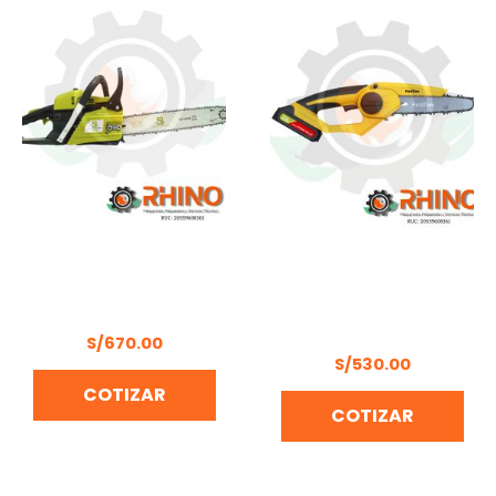
MOTOSIERRA DE 16″
SIERRA INALÁMBRICA
BONHOEFFER BON-P-
BRUSHLESS
CS40
20V/2.0AHX2 8“ FERTON
MTSR8
S/
670.00
S/
530.00
COTIZAR
COTIZAR