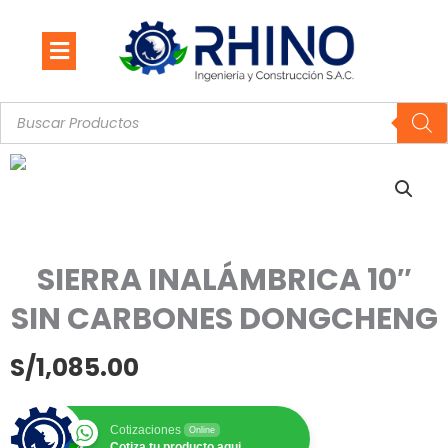
Ir
al
contenido
Búsqueda
de
productos
SIERRA INALÁMBRICA 10″
SIN CARBONES DONGCHENG
S/
1,085.00
Cotizaciones
Online
Cotiza tu producto aqui