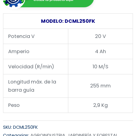
MODELO: DCML250FK
Potencia V
20 V
Amperio
4 Ah
Velocidad (R/min)
10 M/S
Longitud máx. de la
255 mm
barra guía
Peso
2,9 Kg
SKU:
DCML250FK
Categorias:
AGROINDUSTRIA, JARDINERÍA Y FORESTAL
,