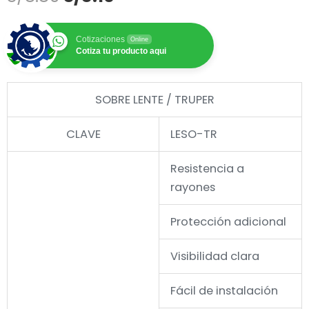
precio
precio
original
actual
Cotizaciones
Online
era:
es:
Cotiza tu producto aqui
S/8.80.
S/8.10.
SOBRE LENTE / TRUPER
CLAVE
LESO-TR
Resistencia a
rayones
Protección adicional
Visibilidad clara
Fácil de instalación