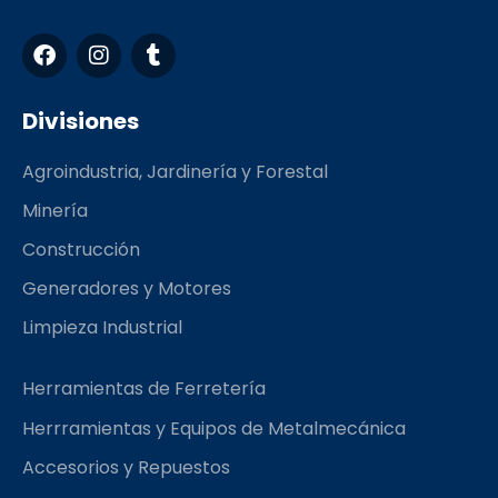
F
I
T
a
n
u
c
s
m
e
t
b
Divisiones
b
a
l
o
g
r
Agroindustria, Jardinería y Forestal
o
r
k
a
Minería
m
Construcción
Generadores y Motores
Limpieza Industrial
Herramientas de Ferretería
Herrramientas y Equipos de Metalmecánica
Accesorios y Repuestos