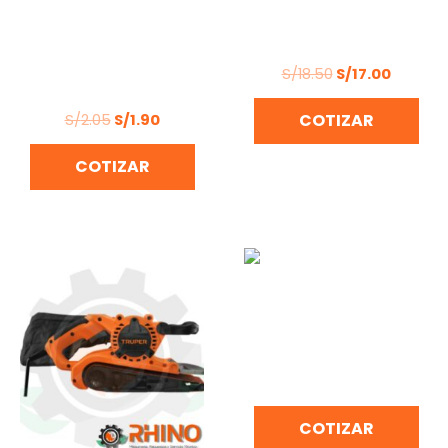
ADAPTADOR DE
PROTECTOR FACIAL
PROTECTOR AUDITIVO
PARA CASCO/ TRUPER
DE ESPUMA DE
POLIURETANO,
S/
18.50
S/
17.00
DESECHABLES TRUPER
S/
2.05
S/
1.90
COTIZAR
COTIZAR
CAMARA BOMBA GRAN
CAUDAL C3 JOPCO
COTIZAR