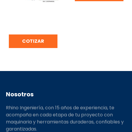
LIJADORA DE BANDA
PROFESIONAL 1,010W
TRUPER LIBA-3X21A2-2
COTIZAR
Nosotros
Rhino Ingeniería, con 15 años de experiencia, te
acompaña en cada etapa de tu proyecto con
maquinaria y herramientas duraderas, confiables y
garantizadas.