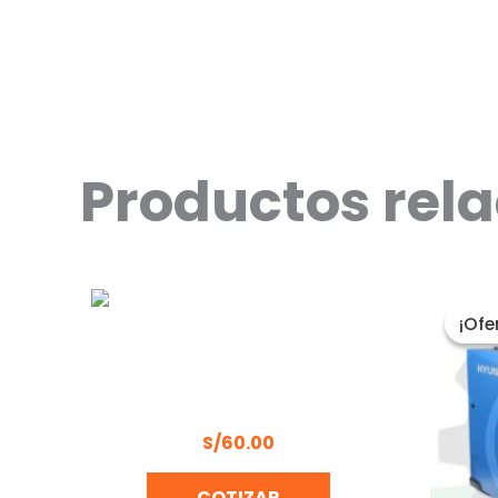
Productos rel
¡Ofe
¡Ofe
CABLE BATERIA 500A UYUSTOOLS
CBA50U
S/
60.00
COTIZAR