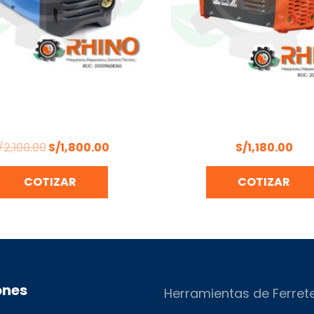
ORA MIG 200 HYUNDAI –
MAQUINA DE SOLDAR
HYMIG200
DAEWOO – DW25
/
2,100.00
S/
1,800.00
S/
1,180.00
COTIZAR
COTIZAR
ones
Herramientas de Ferret