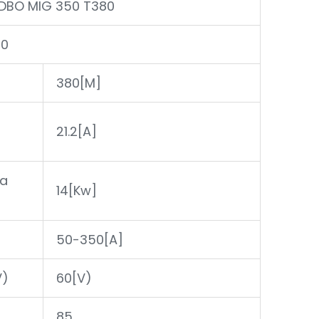
EDBO MIG 350 T380
80
380[M]
21.2[A]
da
14[Kw]
50-350[A]
V)
60[V)
85