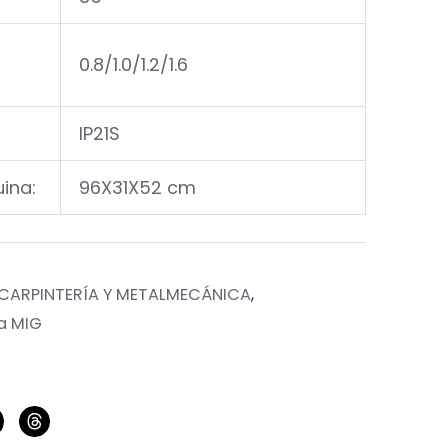
0.8/1.0/1.2/1.6
IP21S
ina:
96X31X52 cm
CARPINTERÍA Y METALMECÁNICA
,
a MIG