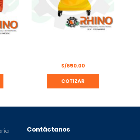
 MMA
ENGRASADORA NEUMATICA
0
FERTON GRS-20L
S/
650.00
COTIZAR
Contáctanos
ería