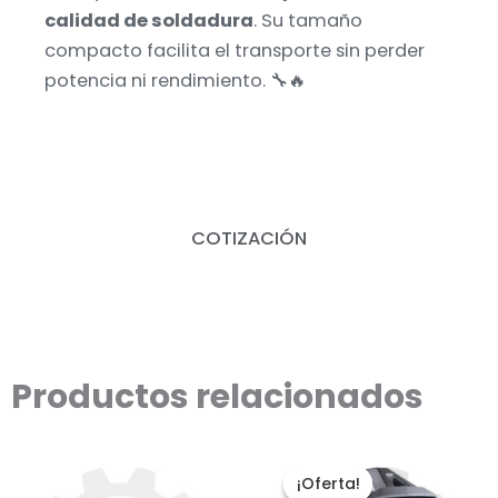
calidad de soldadura
. Su tamaño
compacto facilita el transporte sin perder
potencia ni rendimiento. 🔧🔥
COTIZACIÓN
Productos relacionados
El
El
precio
prec
¡Oferta!
¡Oferta!
original
actu