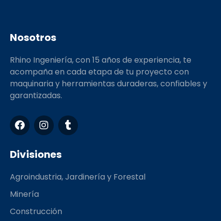
Nosotros
Rhino Ingeniería, con 15 años de experiencia, te
acompaña en cada etapa de tu proyecto con
maquinaria y herramientas duraderas, confiables y
garantizadas.
F
I
T
a
n
u
c
s
m
e
t
b
Divisiones
b
a
l
o
g
r
Agroindustria, Jardinería y Forestal
o
r
k
a
Minería
m
Construcción