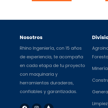
Nosotros
Divisi
Rhino Ingeniería, con 15 años
Agroind
de experiencia, te acompaña
Foresta
en cada etapa de tu proyecto
Minería
con maquinaria y
Constr
herramientas duraderas,
confiables y garantizadas.
Genera
Limpiez
F
I
T