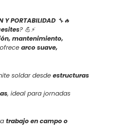
N Y PORTABILIDAD
🔧🔥
cesites
? 💪⚡
ción, mantenimiento,
 ofrece
arco suave,
rmite soldar desde
estructuras
sas
, ideal para jornadas
ra
trabajo en campo o