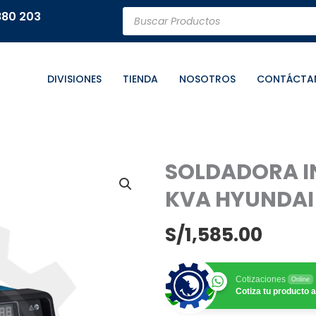
Búsqueda
880 203
de
productos
DIVISIONES
TIENDA
NOSOTROS
CONTÁCTA
SOLDADORA IN
KVA HYUNDAI
S/
1,585.00
Cotizaciones
Online
Cotiza tu producto a