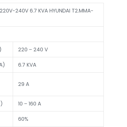
220V-240V 6.7 KVA HYUNDAI T2.MMA-
)
220 – 240 V
A)
6.7 KVA
29 A
A)
10 – 160 A
60%