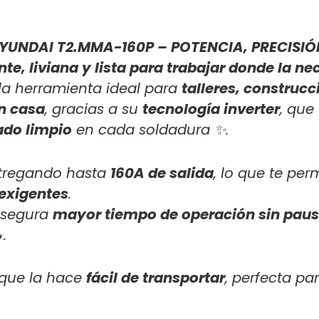
UNDAI T2.MMA-160P – POTENCIA, PRECISIÓ
te, liviana y lista para trabajar donde la ne
la herramienta ideal para
talleres, construc
n casa
, gracias a su
tecnología inverter
, que
ado limpio
en cada soldadura ✨.
ntregando hasta
160A de salida
, lo que te pe
 exigentes
.
segura
mayor tiempo de operación sin pau
.
o que la hace
fácil de transportar
, perfecta pa