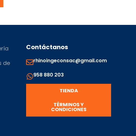
Contáctanos
ería
rhinoingeconsac@gmail.com
s de
958 880 203
s
TIENDA
TÉRMINOS Y
CONDICIONES