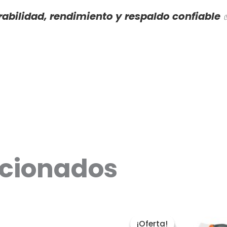
rabilidad, rendimiento y respaldo confiable
acionados
El
precio
¡Oferta!
¡Oferta!