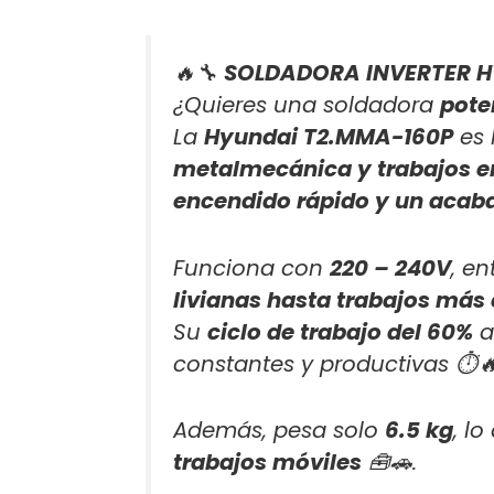
🔥🔧
SOLDADORA INVERTER HY
¿Quieres una soldadora
poten
La
Hyundai T2.MMA-160P
es 
metalmecánica y trabajos e
encendido rápido y un acab
Funciona con
220 – 240V
, e
livianas hasta trabajos más
Su
ciclo de trabajo del 60%
a
constantes y productivas ⏱️🔥
Además, pesa solo
6.5 kg
, l
trabajos móviles
🧰🚗.