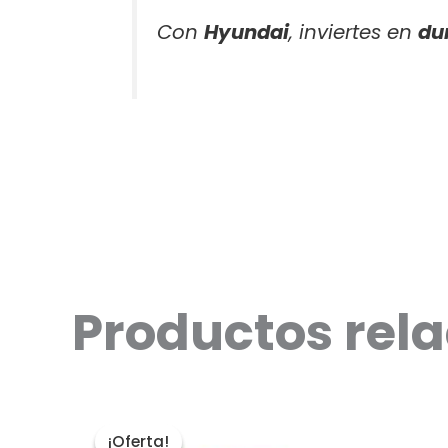
Con
Hyundai
, inviertes en
du
Productos rel
El
El
precio
precio
¡Oferta!
¡Oferta!