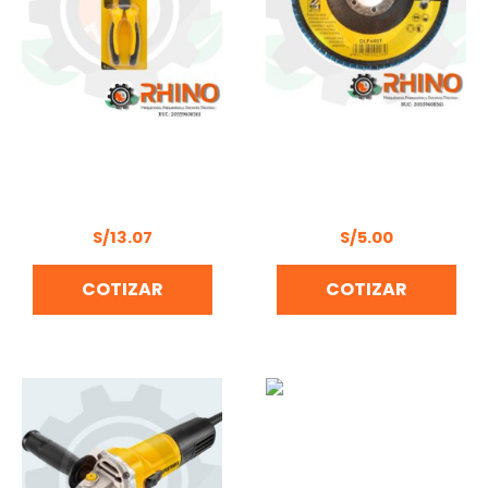
ALICATE UNIVERSAL 6″
DISCO LIJA FLAP
No.D15 UYUSTOOLS –
P/METAL 115MM 40
ALU6D15
UYUSTOOLS DLF440T
S/
13.07
S/
5.00
COTIZAR
COTIZAR