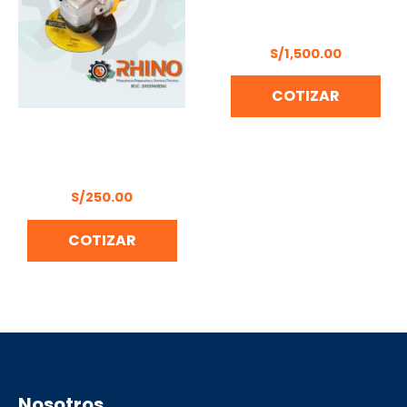
MARTILLO DEMOLEDOR
DONGCHENG DZG16
S/
1,500.00
COTIZAR
AMOLADORA ANGULAR
115 MM UYUSTOOLS UY-
AMA04-115R
S/
250.00
COTIZAR
Nosotros