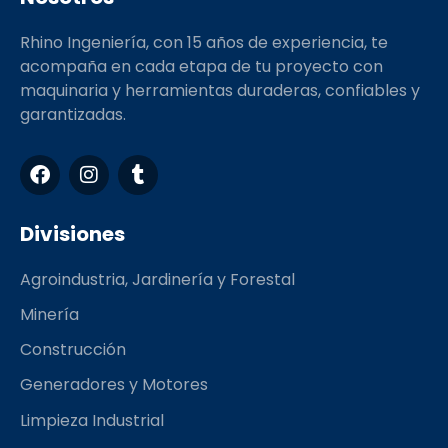
Rhino Ingeniería, con 15 años de experiencia, te
acompaña en cada etapa de tu proyecto con
maquinaria y herramientas duraderas, confiables y
garantizadas.
F
I
T
a
n
u
c
s
m
e
t
b
Divisiones
b
a
l
o
g
r
Agroindustria, Jardinería y Forestal
o
r
k
a
Minería
m
Construcción
Generadores y Motores
Limpieza Industrial