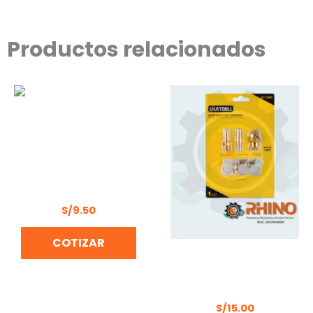
Productos relacionados
DESTORNILLADOR
TRANSPARENTE 2PCS
UYUSTOOLS
S/
9.50
COTIZAR
ACCESORIOS PARA
MANGUERA 6PCS UYU
UYUSTOOLS – ACC6MG
S/
15.00