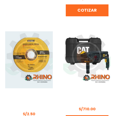
COTIZAR
DISCO CORTA METAL
ROTOMARTILLO PLUS
115MM x 1.2 x 22.2
CAT DX26
UYUSTOOLS – DCM504
S/
710.00
S/
2.50