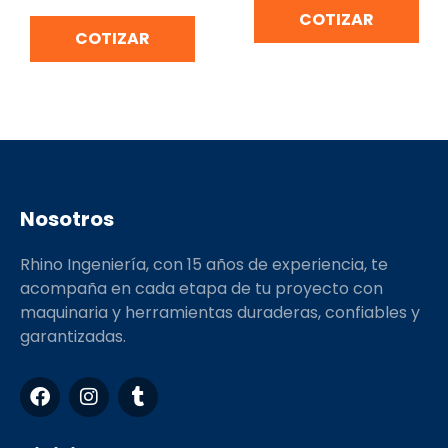
COTIZAR
COTIZAR
Nosotros
Rhino Ingeniería, con 15 años de experiencia, te
acompaña en cada etapa de tu proyecto con
maquinaria y herramientas duraderas, confiables y
garantizadas.
F
I
T
a
n
u
c
s
m
e
t
b