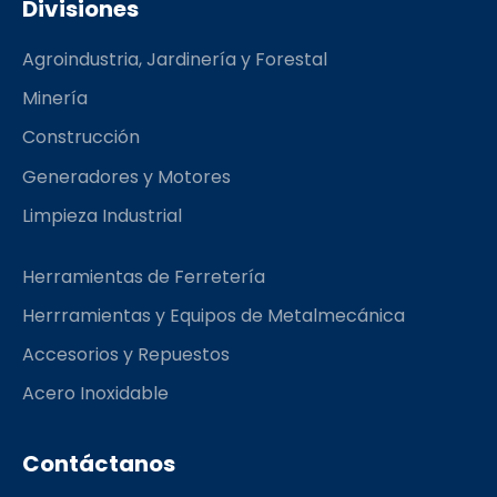
Divisiones
b
a
l
o
g
r
Agroindustria, Jardinería y Forestal
o
r
k
a
Minería
m
Construcción
Generadores y Motores
Limpieza Industrial
Herramientas de Ferretería
Herrramientas y Equipos de Metalmecánica
Accesorios y Repuestos
Acero Inoxidable
Contáctanos