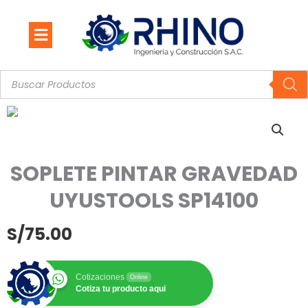
Ir
al
contenido
Búsqueda
de
productos
SOPLETE PINTAR GRAVEDAD
UYUSTOOLS SP14100
S/
75.00
Cotizaciones
Online
Cotiza tu producto aqui