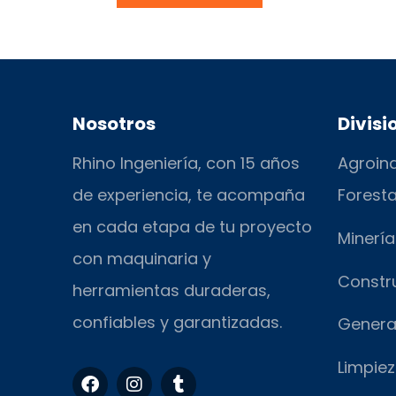
Nosotros
Divisi
Rhino Ingeniería, con 15 años
Agroind
de experiencia, te acompaña
Foresta
en cada etapa de tu proyecto
Minería
con maquinaria y
Constr
herramientas duraderas,
confiables y garantizadas.
Genera
Limpiez
F
I
T
a
n
u