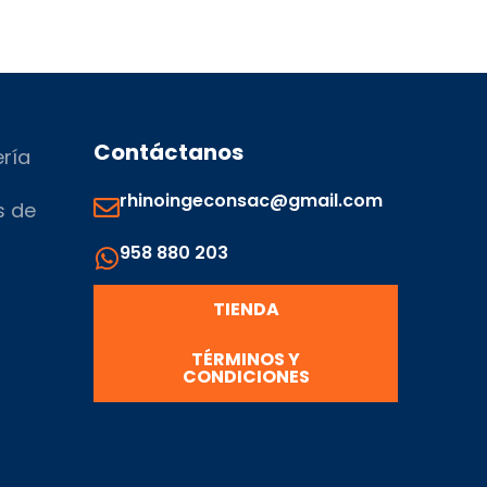
Contáctanos
ería
rhinoingeconsac@gmail.com
s de
958 880 203
s
TIENDA
TÉRMINOS Y
CONDICIONES