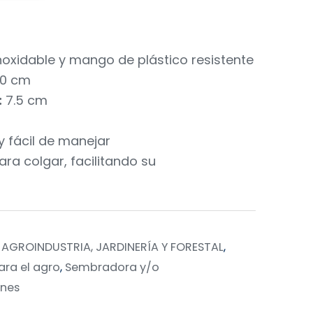
oxidable y mango de plástico resistente
0 cm
:
7.5 cm
 y fácil de manejar
ara colgar, facilitando su
,
AGROINDUSTRIA, JARDINERÍA Y FORESTAL
,
ra el agro
,
Sembradora y/o
ines