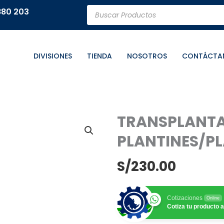
Búsqueda
880 203
de
productos
DIVISIONES
TIENDA
NOSOTROS
CONTÁCTA
TRANSPLANT
PLANTINES/P
S/
230.00
Cotizaciones
Online
Cotiza tu producto a