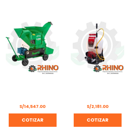
TRITURADOR ORGÁNICO
MOCHILA FUMIGADORA
TRAPP TR-500 SIN
25LT 1.6HP HONDA
MOTOR
WJR4025T GCS
S/
14,547.00
S/
2,181.00
COTIZAR
COTIZAR