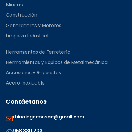
k
a
Minería
m
Construcción
Generadores y Motores
Limpieza Industrial
Herramientas de Ferretería
Herrramientas y Equipos de Metalmecánica
Accesorios y Repuestos
Acero Inoxidable
Contáctanos
rhinoingeconsac@gmail.com
958 880 203