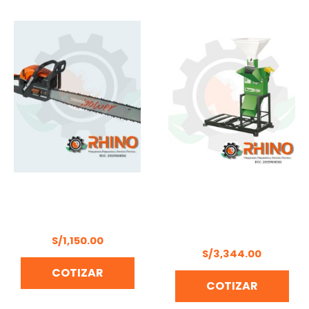
MOTOSIERRA A
KIT TRITURADOR
GASOLINA 24″ DAEWO –
FORRAJERO TRAPP TRF-
DACS6224
300G SIN MOTOR CON
BASE
S/
1,150.00
S/
3,344.00
COTIZAR
COTIZAR