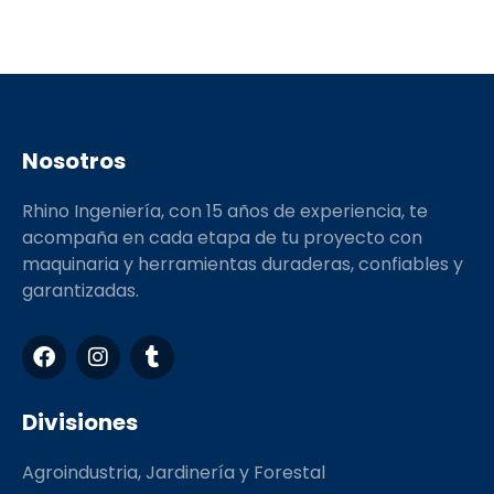
Nosotros
Rhino Ingeniería, con 15 años de experiencia, te
acompaña en cada etapa de tu proyecto con
maquinaria y herramientas duraderas, confiables y
garantizadas.
F
I
T
a
n
u
c
s
m
e
t
b
Divisiones
b
a
l
o
g
r
Agroindustria, Jardinería y Forestal
o
r