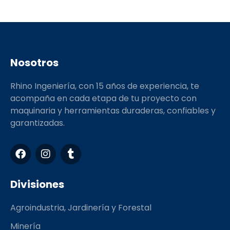
Nosotros
Rhino Ingeniería, con 15 años de experiencia, te
acompaña en cada etapa de tu proyecto con
maquinaria y herramientas duraderas, confiables y
garantizadas.
F
I
T
a
n
u
c
s
m
e
t
b
Divisiones
b
a
l
o
g
r
Agroindustria, Jardinería y Forestal
o
r
k
a
Minería