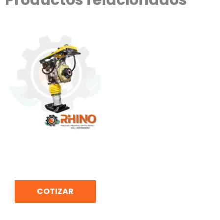
VIBROAPISADORA A
DIÉSEL 5.5 HP BONELLY
SG80D/RANURA
COTIZAR