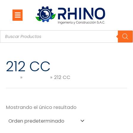
Ir
al
contenido
Búsqueda
de
productos
212 CC
Inicio
Productos
212 CC
Mostrando el único resultado