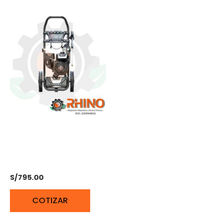
HIDROLAVADORA 212cc
VARILLA ACERO
INOXIDABLE RATO
S/
795.00
COTIZAR