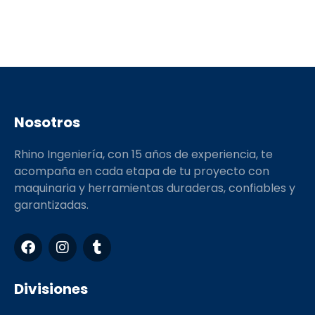
Nosotros
Rhino Ingeniería, con 15 años de experiencia, te
acompaña en cada etapa de tu proyecto con
maquinaria y herramientas duraderas, confiables y
garantizadas.
F
I
T
a
n
u
c
s
m
e
t
b
Divisiones
b
a
l
o
g
r