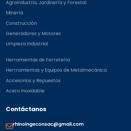
Agroindustria, Jardinería y Forestal
o
r
k
a
Minería
m
Construcción
Generadores y Motores
Limpieza Industrial
Herramientas de Ferretería
Herrramientas y Equipos de Metalmecánica
Accesorios y Repuestos
Acero Inoxidable
Contáctanos
rhinoingeconsac@gmail.com