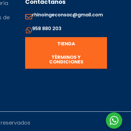
Contáctanos
ería
rhinoingeconsac@gmail.com
s de
958 880 203
s
TIENDA
TÉRMINOS Y
CONDICIONES
s reservados