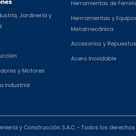
ones
Herramientas de Ferret
ustria, Jardinería y
Herrramientas y Equipo
l
Metalmecánica
Accesorios y Repuesto
ucción
Acero Inoxidable
dores y Motores
a Industrial
eniería y Construcción S.A.C. • Todos los derecho