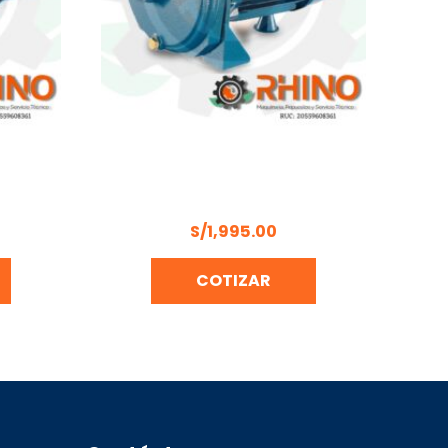
GA 2 HP
ELECTROBOMBA CENTRIFUGA 1,5
1
HP PENTAX CM164/01
S/
1,995.00
COTIZAR