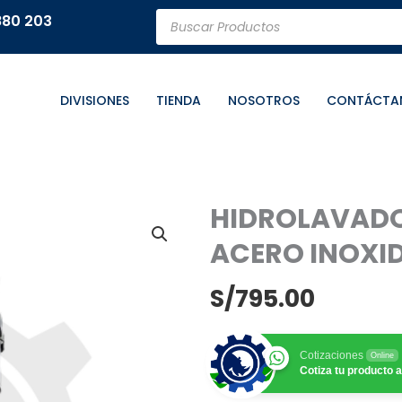
Búsqueda
880 203
de
productos
DIVISIONES
TIENDA
NOSOTROS
CONTÁCTA
HIDROLAVADO
ACERO INOXI
S/
795.00
Cotizaciones
Online
Cotiza tu producto a