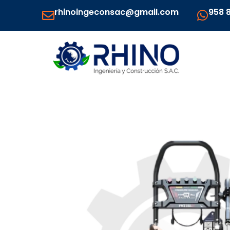
Ir
rhinoingeconsac@gmail.com
958 
al
contenido