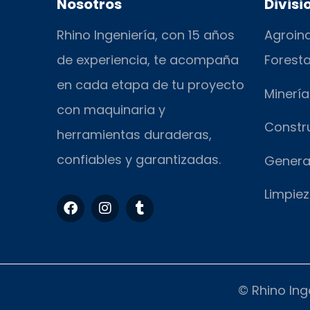
Nosotros
Divisi
Rhino Ingeniería, con 15 años
Agroind
de experiencia, te acompaña
Foresta
en cada etapa de tu proyecto
Minería
con maquinaria y
Constr
herramientas duraderas,
confiables y garantizadas.
Genera
Limpiez
F
I
T
a
n
u
c
s
m
e
t
b
b
a
l
o
g
r
o
r
© Rhino Ing
k
a