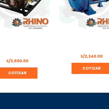
OBOMBA DIESEL ALTA
ELECTROBOMBA CENTRIFU
ÓN 4 PULGADAS BONELLY
PENTAX CM214/0
KOP100CE
S/
2,340.00
S/
3,600.00
COTIZAR
COTIZAR