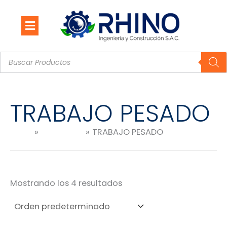
Ir
al
contenido
Búsqueda
de
productos
TRABAJO PESADO
Inicio
Productos
TRABAJO PESADO
Mostrando los 4 resultados