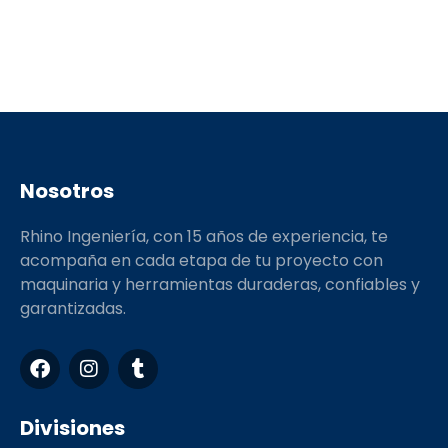
Nosotros
Rhino Ingeniería, con 15 años de experiencia, te
acompaña en cada etapa de tu proyecto con
maquinaria y herramientas duraderas, confiables y
garantizadas.
F
I
T
a
n
u
c
s
m
e
t
b
Divisiones
b
a
l