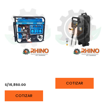
GENERADOR
MARTILLO DEMOLEDOR
GASOLINERO 9000W
1750W CAT DX29
HYUNDAI T2.HYG15000E
COTIZAR
S/
16,850.00
COTIZAR