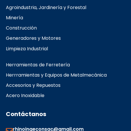
o
g
r
Agroindustria, Jardinería y Forestal
o
r
k
a
Minería
m
Construcción
Generadores y Motores
Limpieza Industrial
Herramientas de Ferretería
Herrramientas y Equipos de Metalmecánica
Accesorios y Repuestos
Acero Inoxidable
Contáctanos
rhinoingeconsac@gmail.com