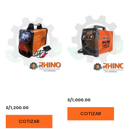
SOLDADORA INVERSORA
SOLDADORA REDBO
280 AMP REDBO PRO
MIG-200
MMA
S/
1,000.00
S/
1,200.00
COTIZAR
COTIZAR