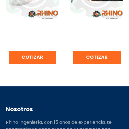
PULIDORA PROFESIONAL
LIJADORA DE BANDA
DE 7″ TRUPER PULA-7A3-
PROFESIONAL 1,010W
2
TRUPER LIBA-3X21A2-2
COTIZAR
COTIZAR
Nosotros
Rhino Ingeniería, con 15 años de experiencia, te