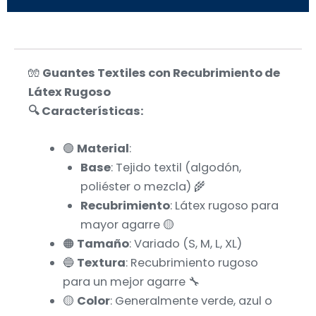
🧤
Guantes Textiles con Recubrimiento de
Látex Rugoso
🔍 Características:
🟢
Material
:
Base
: Tejido textil (algodón,
poliéster o mezcla) 🌾
Recubrimiento
: Látex rugoso para
mayor agarre 🟡
🟠
Tamaño
: Variado (S, M, L, XL)
🔵
Textura
: Recubrimiento rugoso
para un mejor agarre 🔧
🟡
Color
: Generalmente verde, azul o