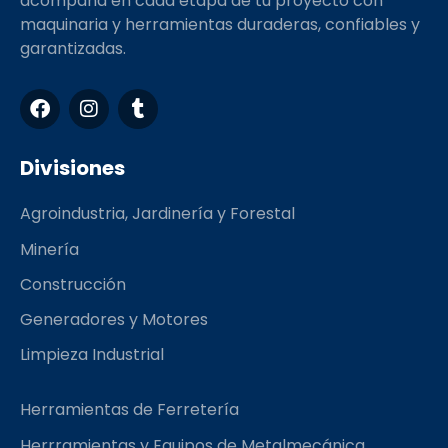
acompaña en cada etapa de tu proyecto con
maquinaria y herramientas duraderas, confiables y
garantizadas.
F
I
T
a
n
u
c
s
m
e
t
b
Divisiones
b
a
l
o
g
r
Agroindustria, Jardinería y Forestal
o
r
k
a
Minería
m
Construcción
Generadores y Motores
Limpieza Industrial
Herramientas de Ferretería
Herrramientas y Equipos de Metalmecánica