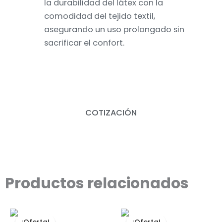
la durabilidad del látex con la
comodidad del tejido textil,
asegurando un uso prolongado sin
sacrificar el confort.
COTIZACIÓN
Productos relacionados
El
El
El
El
precio
precio
precio
precio