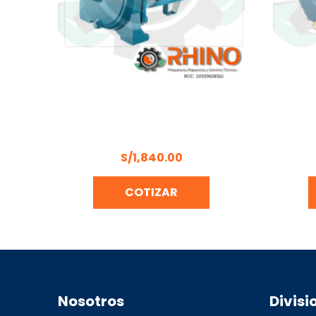
ELECTROBOMBAS CENTRIFUGAS
ELECT
PENTAX – CM 164
S/
1,840.00
COTIZAR
Nosotros
Divisi