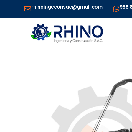
Ir
rhinoingeconsac@gmail.com
958 
al
contenido