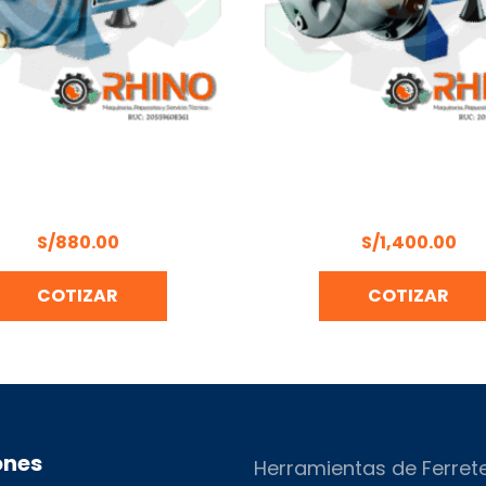
ROBOMBAS CENTRIFUGA
ELECTROBOMBAS CENT
PENTAX – CM 100
1HP PENTAX JET INOX
S/
880.00
S/
1,400.00
COTIZAR
COTIZAR
ones
Herramientas de Ferret