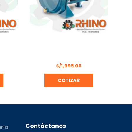
RÍFUGA
ELECTROBOMBA CENTRIFUGA 1,5
 100
HP PENTAX CM164/01
S/
1,995.00
COTIZAR
Contáctanos
ería