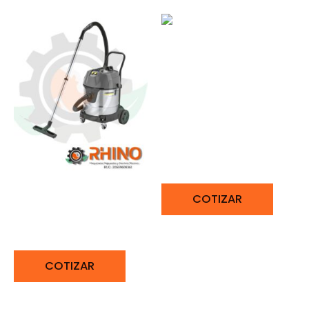
ASPIRADORA PARA
SUCIEDAD SÓLIDA Y
LÍQUIDA 1200W
KARCHER WD1
ASPIRADOR EN SECO Y
COTIZAR
HÚMEDO 2300W
KARCHER NT 50/2 ME
COTIZAR