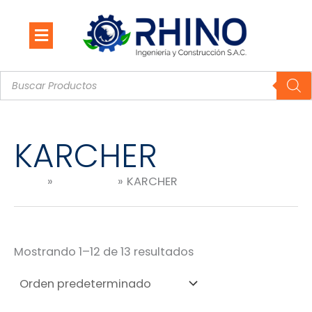
Ir
al
contenido
Búsqueda
de
productos
KARCHER
Inicio
Productos
KARCHER
Mostrando 1–12 de 13 resultados