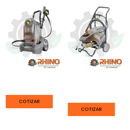
HIDROLAVADORA 80
HIDROLAVADORA DE
BAR KÄRCHER HD 4/8 C
AGUA FRIA 150 BAR
KARCHER HD6/15-4
COTIZAR
COTIZAR