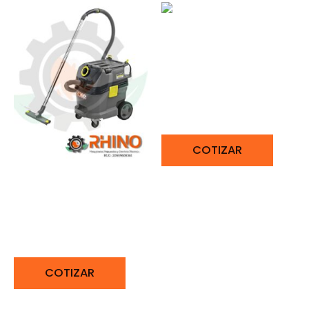
ASPIRADOR EN SECO Y
HÚMEDO 2300 W
KARCHER NT 70/2
COTIZAR
ASPIRADOR EN SECO Y
HÚMEDO 1380W
KARCHER NT 30/1 TACT
L
COTIZAR