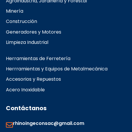
Agroindustria, Jardinería y Forestal
o
r
k
a
Minería
m
Construcción
Generadores y Motores
Limpieza Industrial
Herramientas de Ferretería
Herrramientas y Equipos de Metalmecánica
Accesorios y Repuestos
Acero Inoxidable
Contáctanos
rhinoingeconsac@gmail.com