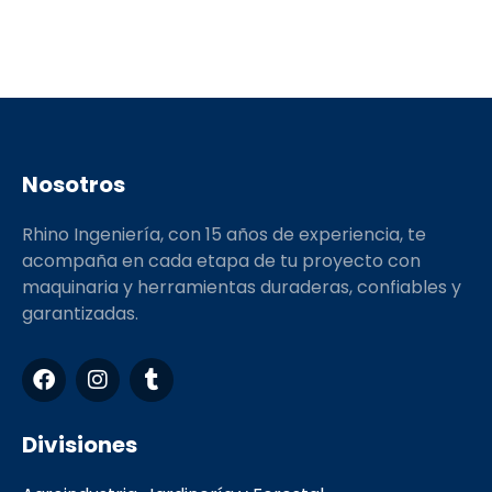
Nosotros
Rhino Ingeniería, con 15 años de experiencia, te
acompaña en cada etapa de tu proyecto con
maquinaria y herramientas duraderas, confiables y
garantizadas.
F
I
T
a
n
u
c
s
m
e
t
b
Divisiones
b
a
l
o
g
r