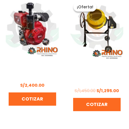
precio
prec
¡Oferta!
¡Oferta!
original
actu
era:
es:
S/1,450.00.
S/1,
MOTOR DIÉSEL 16 HP
MINIMEZCLADORA
BONELLY BL192FAE
ELECTRICA FERRAWYY
MCM200
S/
2,400.00
S/
1,450.00
S/
1,295.00
COTIZAR
COTIZAR