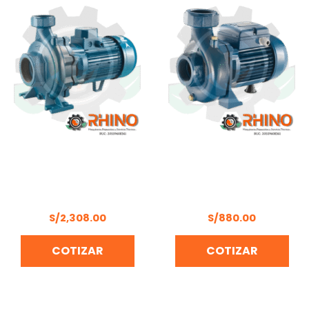
ELECTROBOMBA
ELECTROBOMBA
CENTRÍFUGA 2HP
CENTRÍFUGA 1HP
PENTAX CHT 210
PENTAX CS 100/2
S/
2,308.00
S/
880.00
COTIZAR
COTIZAR
El
El