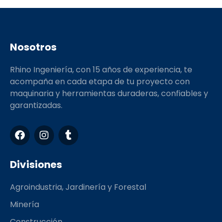
Nosotros
Rhino Ingeniería, con 15 años de experiencia, te
acompaña en cada etapa de tu proyecto con
maquinaria y herramientas duraderas, confiables y
garantizadas.
F
I
T
a
n
u
c
s
m
e
t
b
Divisiones
b
a
l
o
g
r
Agroindustria, Jardinería y Forestal
o
r
k
a
Minería
m
Construcción