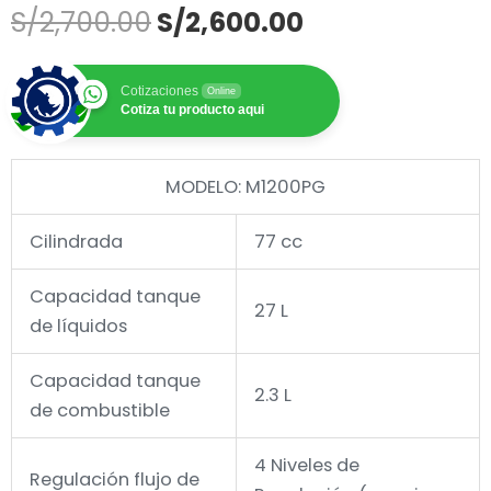
M1200PG-27L
El
El
S/
2,700.00
S/
2,600.00
precio
precio
original
actual
Cotizaciones
Online
era:
es:
Cotiza tu producto aqui
S/2,700.00.
S/2,600.00.
MODELO: M1200PG
Cilindrada
77 cc
Capacidad tanque
27 L
de líquidos
Capacidad tanque
2.3 L
de combustible