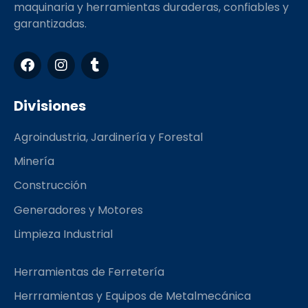
Rhino Ingeniería, con 15 años de experiencia, te
acompaña en cada etapa de tu proyecto con
maquinaria y herramientas duraderas, confiables y
garantizadas.
F
I
T
a
n
u
c
s
m
e
t
b
Divisiones
b
a
l
o
g
r
Agroindustria, Jardinería y Forestal
o
r
k
a
Minería
m
Construcción
Generadores y Motores
Limpieza Industrial