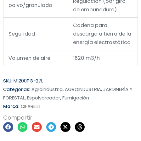
4 Niveles de
Regulación flujo de
Regulación (por giro
polvo/granulado
de empuñadura)
Cadena para
Seguridad
descarga a tierra de la
energía electrostática
Volumen de aire
1620 m3/h
SKU:
M1200PG-27L
Categorias:
Agroindustria
,
AGROINDUSTRIA, JARDINERÍA Y
FORESTAL
,
Espolvoreador
,
Fumigación
Marca:
CIFARELLI
Compartir: