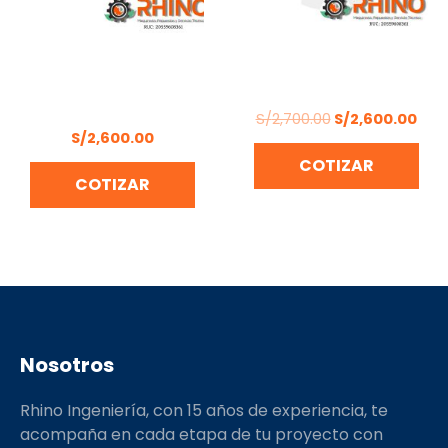
ATOMIZADOR DE 17
ATOMIZADOR CIFARELLI
LITROS 5HP 2 TIEMPOS
L3EVO18-20L
CIFARELLI M1200
S/
2,700.00
S/
2,600.00
S/
2,600.00
COTIZAR
COTIZAR
Nosotros