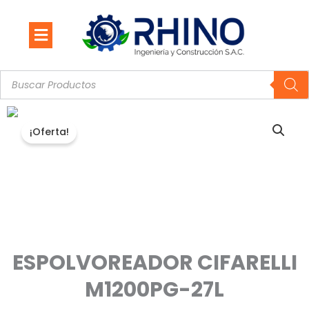
Ir
al
contenido
Búsqueda
de
productos
¡Oferta!
ESPOLVOREADOR CIFARELLI