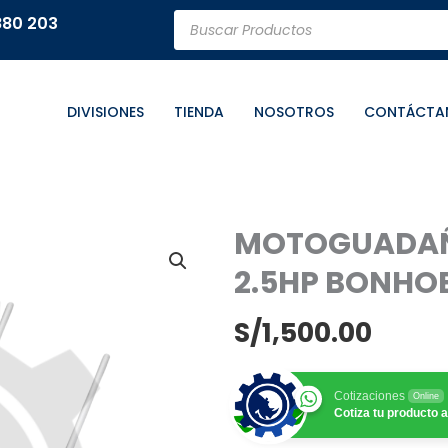
Búsqueda
880 203
de
productos
DIVISIONES
TIENDA
NOSOTROS
CONTÁCTA
MOTOGUADAÑ
2.5HP BONHO
S/
1,500.00
Cotizaciones
Online
Cotiza tu producto a