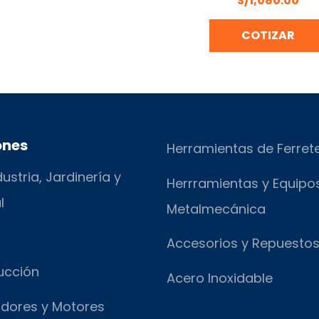
S/
1,080.00
COTIZAR
ones
Herramientas de Ferret
ustria, Jardinería y
Herrramientas y Equipo
l
Metalmecánica
Accesorios y Repuesto
ucción
Acero Inoxidable
dores y Motores