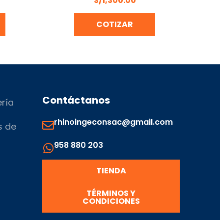
S/
1,300.00
COTIZAR
Contáctanos
ería
rhinoingeconsac@gmail.com
s de
958 880 203
s
TIENDA
TÉRMINOS Y
CONDICIONES