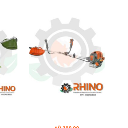
HP
MOTOGUADAÑA / CULTIVADORA
BC45
1.7HP DAEWOO DBC 430