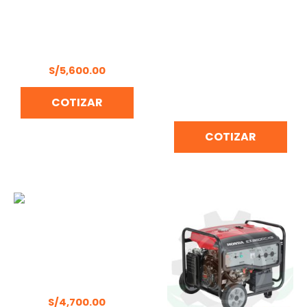
GENERADOR
GENERADOR
GASOLINERO DAEWOO –
GASOLINERO
GDA7750E
MONOFÁSICO 5.5 HP/2.5
KW HONDA – EP2500CX1
S/
5,600.00
(producto
descontinuado-
COTIZAR
repuestos disponibles)
COTIZAR
MOTOR ESTACIONARIO
PETROLERO JD 30 HP
S/
4,700.00