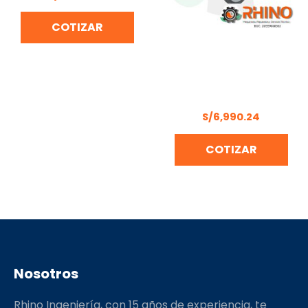
COTIZAR
GENERADOR
GASOLINERO MONO.
6500 W 13HP HONDA
EZ6500CXS-S
S/
6,990.24
COTIZAR
Nosotros
Rhino Ingeniería, con 15 años de experiencia, te