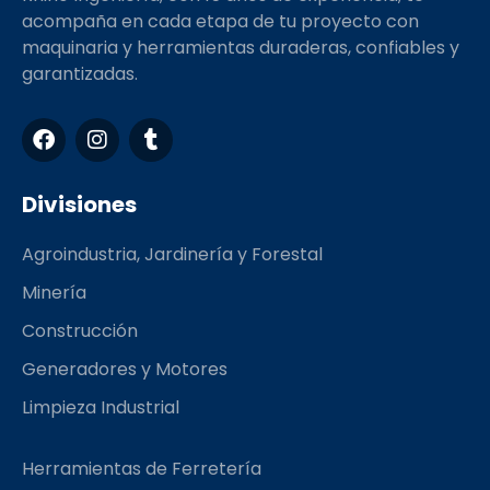
acompaña en cada etapa de tu proyecto con
maquinaria y herramientas duraderas, confiables y
garantizadas.
F
I
T
a
n
u
c
s
m
e
t
b
Divisiones
b
a
l
o
g
r
Agroindustria, Jardinería y Forestal
o
r
k
a
Minería
m
Construcción
Generadores y Motores
Limpieza Industrial
Herramientas de Ferretería