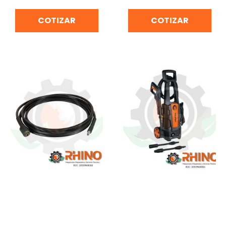
COTIZAR
COTIZAR
MANGUERA PARA
HIDROLAVADORA
HIDROLAVORA HILA-
ELECTRICA ALTA
1500/HILA-1800 TRUPER
PRESIÓN 1500PSI 1400W
MA5-HILA 101911
TRUPER HILA-1500