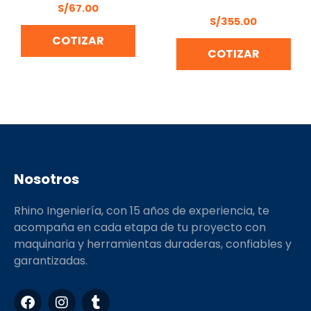
102095
S/
67.00
S/
355.00
COTIZAR
COTIZAR
Nosotros
Rhino Ingeniería, con 15 años de experiencia, te
acompaña en cada etapa de tu proyecto con
maquinaria y herramientas duraderas, confiables y
garantizadas.
F
I
T
a
n
u