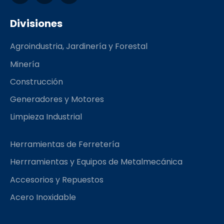
c
s
m
e
t
b
Divisiones
b
a
l
o
g
r
Agroindustria, Jardinería y Forestal
o
r
k
a
Minería
m
Construcción
Generadores y Motores
Limpieza Industrial
Herramientas de Ferretería
Herrramientas y Equipos de Metalmecánica
Accesorios y Repuestos
Acero Inoxidable