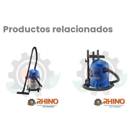
Productos relacionados
ASPIRADORA LÍNEA
Aspiradora Seco y
CONSUMER 1000 W
Húmedo 1200W Nilfisk
NILFISK BUDDY II 18 EU
BUDDY II 12-EU