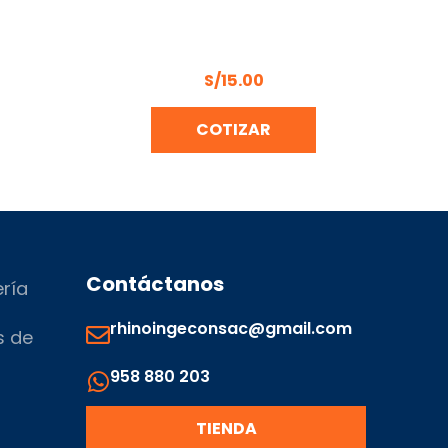
ACCESORIOS PARA MANGUERA
6PCS UYU UYUSTOOLS – ACC6MG
S/
15.00
COTIZAR
Contáctanos
ería
rhinoingeconsac@gmail.com
s de
958 880 203
s
TIENDA