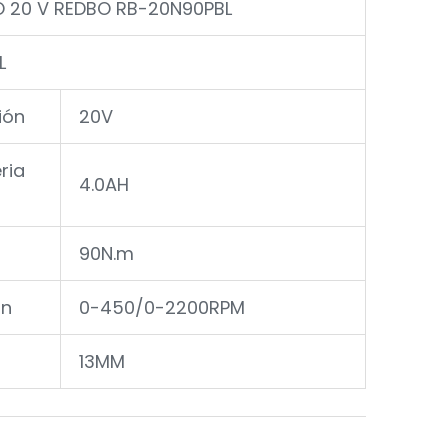
 20 V REDBO RB-20N90PBL
L
ión
20V
ria
4.0AH
90N.m
ón
0-450/0-2200RPM
13MM