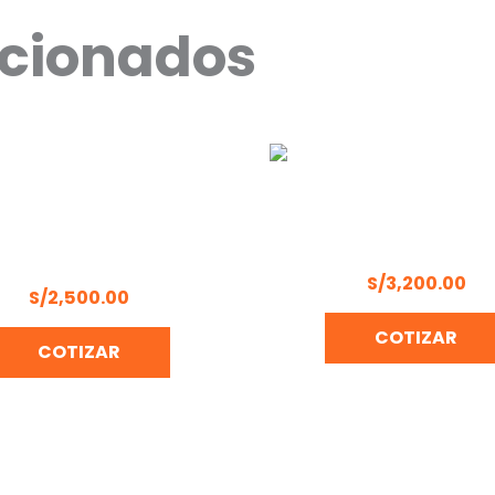
acionados
LLO DEMOLEDOR MAKITA
ROTOMARTILLO MAKITA 
HM1203C
S/
3,200.00
S/
2,500.00
COTIZAR
COTIZAR