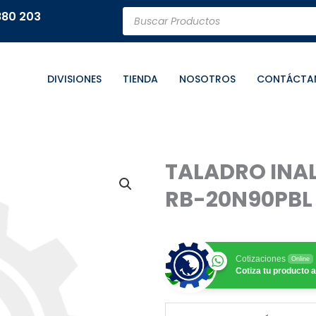
Búsqueda
880 203
de
productos
DIVISIONES
TIENDA
NOSOTROS
CONTÁCTA
TALADRO INA
RB-20N90PBL
Cotizaciones
Online
Cotiza tu producto a