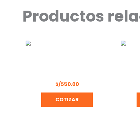
Productos rel
COMPRESORA 24L 2HP WELKER
MARTI
LB50B
S/
550.00
COTIZAR